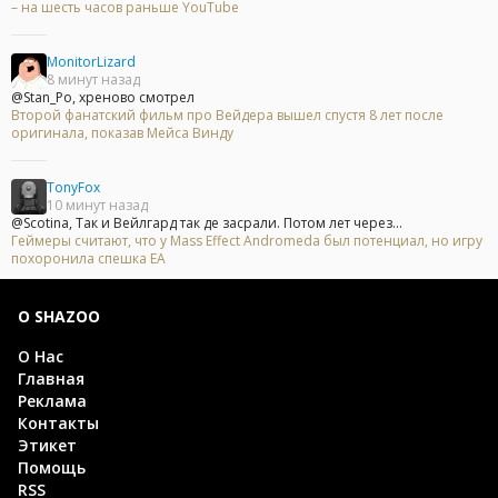
– на шесть часов раньше YouTube
MonitorLizard
8 минут назад
@Stan_Po, хреново смотрел
Второй фанатский фильм про Вейдера вышел спустя 8 лет после
оригинала, показав Мейса Винду
TonyFox
10 минут назад
@Scotina, Так и Вейлгард так де засрали. Потом лет через...
Геймеры считают, что у Mass Effect Andromeda был потенциал, но игру
похоронила спешка EA
О SHAZOO
О Нас
Главная
Реклама
Контакты
Этикет
Помощь
RSS