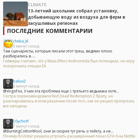
CLIMATE
13-летний школьник собрал установку,
добывающую воду из воздуха для ферм в
засушливых регионах
ПОСЛЕДНИЕ КОММЕНТАРИИ
cheba_kl
5 минут назад
Там сценаристы, которые писали этот треш, видимо плохо
разбирались в.....
Геймеры считают, что у Mass Effect Andromeda был потенциал, но игру
похоронила спешка EA
balius2
6 минут назад
@VirgoFox, У них эта проблема еще с третьего ведьмака хотя...
Сестра порекомендовала Red Dead Redemption 2 брату, но
разочаровалась в этом решении после того, как он решил пропускать
все катсцены
DSychoff
7 минут назад
@BurningCottonWool, они (и скорее тут речь о тейкту, а не...
Почему Rockstar решила устроить расширенный показ GTA 6 на Netflix