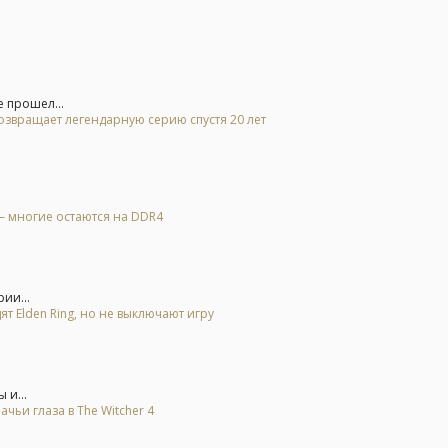
е прошел...
возвращает легендарную серию спустя 20 лет
– многие остаются на DDR4
ии...
ят Elden Ring, но не выключают игру
 и...
ьи глаза в The Witcher 4