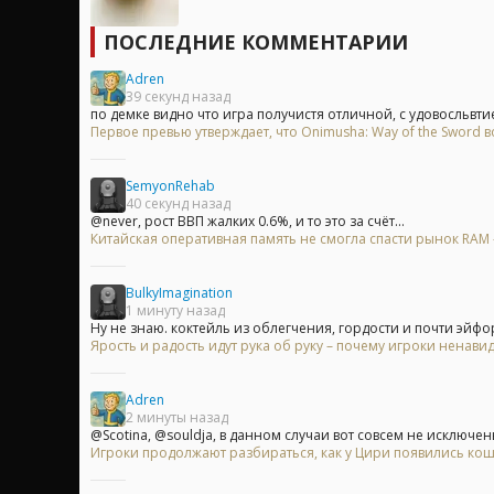
ПОСЛЕДНИЕ КОММЕНТАРИИ
Adren
39 секунд назад
по демке видно что игра получистя отличной, с удовосльвти
Первое превью утверждает, что Onimusha: Way of the Sword 
SemyonRehab
40 секунд назад
@never, рост ВВП жалких 0.6%, и то это за счёт...
Китайская оперативная память не смогла спасти рынок RAM 
BulkyImagination
1 минуту назад
Ну не знаю. коктейль из облегчения, гордости и почти эйфор
Ярость и радость идут рука об руку – почему игроки ненавид
Adren
2 минуты назад
@Scotina, @souldja, в данном случаи вот совсем не исключены
Игроки продолжают разбираться, как у Цири появились кошач