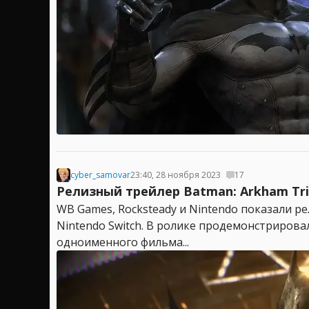
cyber_samovar
23:40, 28 ноября 2023
17
Релизный трейлер Batman: Arkham Tril
WB Games, Rocksteady и Nintendo показали 
Nintendo Switch. В ролике продемонстрирова
одноименного фильма...