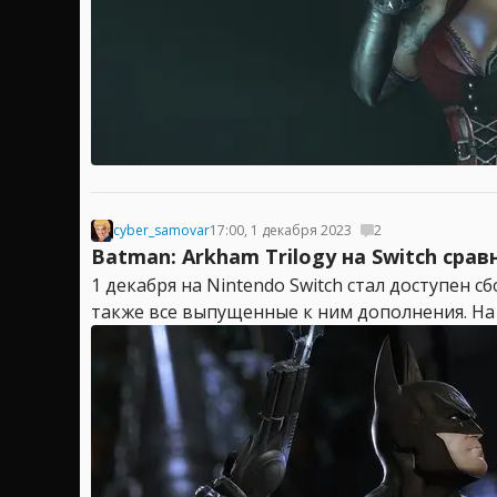
cyber_samovar
17:00, 1 декабря 2023
2
Batman: Arkham Trilogy на Switch срав
1 декабря на Nintendo Switch стал доступен с
также все выпущенные к ним дополнения. На э