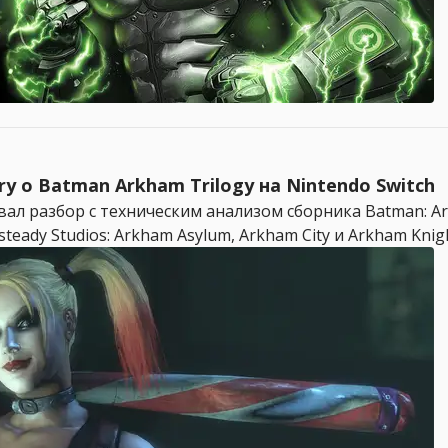
ry о Batman Arkham Trilogy на Nintendo Switch
вал разбор с техническим анализом сборника Batman: Ark
ady Studios: Arkham Asylum, Arkham City и Arkham Knight