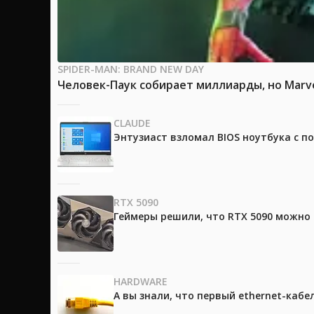
SPIDER-MAN: BRAND NEW DAY
Человек-Паук собирает миллиарды, но Marv
CLAUDE
Энтузиаст взломал BIOS ноутбука с п
RTX 5090
Геймеры решили, что RTX 5090 можно 
HARDWARE
А вы знали, что первый ethernet-каб