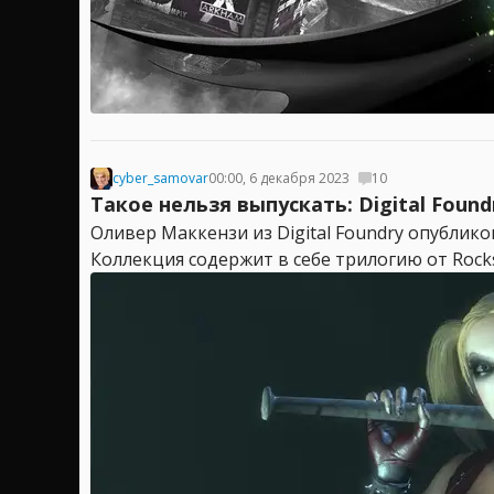
cyber_samovar
00:00, 6 декабря 2023
10
Такое нельзя выпускать: Digital Found
Оливер Маккензи из Digital Foundry опублико
Коллекция содержит в себе трилогию от Rockste