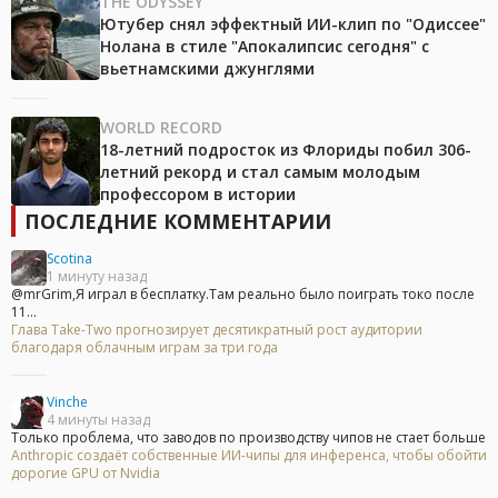
THE ODYSSEY
Ютубер снял эффектный ИИ-клип по "Одиссее"
Нолана в стиле "Апокалипсис сегодня" с
вьетнамскими джунглями
WORLD RECORD
18-летний подросток из Флориды побил 306-
летний рекорд и стал самым молодым
профессором в истории
ПОСЛЕДНИЕ КОММЕНТАРИИ
Scotina
1 минуту назад
@mrGrim,Я играл в бесплатку.Там реально было поиграть токо после
11...
Глава Take-Two прогнозирует десятикратный рост аудитории
благодаря облачным играм за три года
Vinche
4 минуты назад
Только проблема, что заводов по производству чипов не стает больше
Anthropic создаёт собственные ИИ-чипы для инференса, чтобы обойти
дорогие GPU от Nvidia