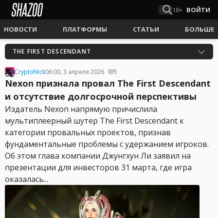
18+
ВОЙТИ
НОВОСТИ
ПЛАТФОРМЫ
СТАТЬИ
БОЛЬШЕ
THE FIRST DESCENDANT
CryptoNick
06:00, 3 апреля 2026
5
Nexon признала провал The First Descendant
и отсутствие долгосрочной перспективы
Издатель Nexon напрямую причислила
мультиплеерный шутер The First Descendant к
категории провальных проектов, признав
фундаментальные проблемы с удержанием игроков.
Об этом глава компании Джунгхун Ли заявил на
презентации для инвесторов 31 марта, где игра
оказалась...