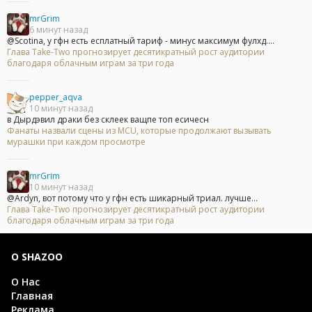
mrGrim
6 минут назад
@Scotina, у гфн есть есплатный тариф - минус максимум фулхд....
Глава Take-Two прогнозирует десятикратный рост аудитории
благодаря облачным играм за три года
pepper_aqva
10 минут назад
в Дырдэвил драки без склеек ващпе топ есичесн
Фанаты назвали сцены из MCU, которые продолжают вызывать
мурашки при каждом просмотре
mrGrim
10 минут назад
@Ardyn, вот потому что у гфн есть шикарный триал. лучше...
Глава Take-Two прогнозирует десятикратный рост аудитории
благодаря облачным играм за три года
О SHAZOO
О Нас
Главная
Реклама