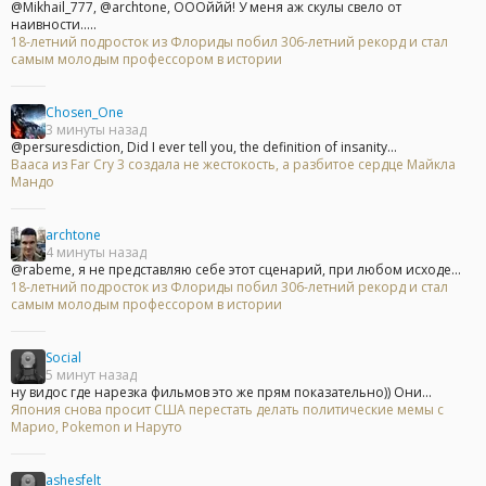
@Mikhail_777, @archtone, ОООййй! У меня аж скулы свело от
наивности.....
18-летний подросток из Флориды побил 306-летний рекорд и стал
самым молодым профессором в истории
Chosen_One
3 минуты назад
@persuresdiction, Did I ever tell you, the definition of insanity...
Вааса из Far Cry 3 создала не жестокость, а разбитое сердце Майкла
Мандо
archtone
4 минуты назад
@rabeme, я не представляю себе этот сценарий, при любом исходе...
18-летний подросток из Флориды побил 306-летний рекорд и стал
самым молодым профессором в истории
Social
5 минут назад
ну видос где нарезка фильмов это же прям показательно)) Они...
Япония снова просит США перестать делать политические мемы с
Марио, Pokemon и Наруто
ashesfelt