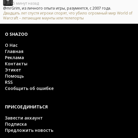
5 минут назад
@mrGrim, из личного опыта игры, разумеется, с 2007 года.
Двадцать лет спустя игроки спорят, что убило огромный мир World of
Warcraft – летающие маунты или телепорты
О SHAZOO
О Нас
Главная
Реклама
Контакты
Этикет
Помощь
RSS
Сообщить об ошибке
ПРИСОЕДИНИТЬСЯ
Завести аккаунт
Подписка
Предложить новость