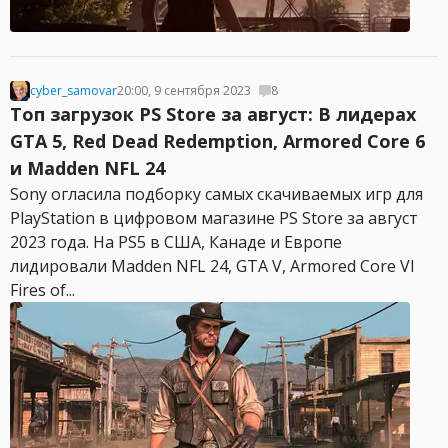
cyber_samovar
20:00, 9 сентября 2023
8
Топ загрузок PS Store за август: В лидерах
GTA 5, Red Dead Redemption, Armored Core 6
и Madden NFL 24
Sony огласила подборку самых скачиваемых игр для
PlayStation в цифровом магазине PS Store за август
2023 года. На PS5 в США, Канаде и Европе
лидировали Madden NFL 24, GTA V, Armored Core VI
Fires of...