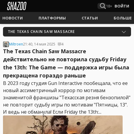
18+
ВОЙТИ
НОВОСТИ
ПЛАТФОРМЫ
СТАТЬИ
БОЛЬШЕ
THE TEXAS CHAIN SAW MASSACRE
Miltroen
21:40, 14 мая 2025
4
The Texas Chain Saw Massacre
действительно не повторила судьбу Friday
the 13th: The Game — поддержка игры была
прекращена гораздо раньше
В 2023 году студия Gun Interactive пообещала, что ее
новый ассиметричный хоррор по мотивам
знаменитой франшизы "Техасская резня бензопилой"
не повторит судьбу игры по мотивам "Пятницы, 13".
И ведь не обманула! Если Friday the 13th:...