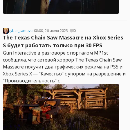
cyber_samovar
08:00, 26 июля 2023
0
The Texas Chain Saw Massacre на Xbox Series
S будет работать только при 30 FPS
Gun Interactive в разговоре с порталом MP1st
сообщила, что сетевой хоррор The Texas Chain Saw
Massacre получит два графических режима на PS5 и
Xbox Series X — "Качество" с упором на разрешение и
"Производительность" с...