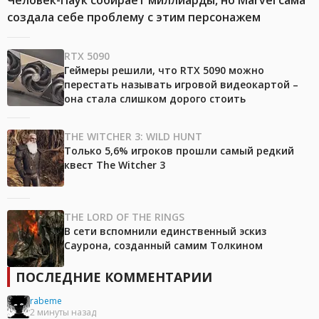
Человек-Паук собирает миллиарды, но Marvel сама
создала себе проблему с этим персонажем
RTX 5090
Геймеры решили, что RTX 5090 можно
перестать называть игровой видеокартой –
она стала слишком дорого стоить
THE WITCHER 3: WILD HUNT
Только 5,6% игроков прошли самый редкий
квест The Witcher 3
THE LORD OF THE RINGS
В сети вспомнили единственный эскиз
Саурона, созданный самим Толкином
ПОСЛЕДНИЕ КОММЕНТАРИИ
rabeme
2 минуты назад