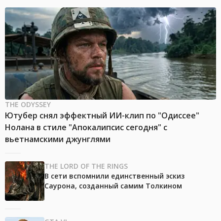
THE ODYSSEY
Ютубер снял эффектный ИИ-клип по "Одиссее"
Нолана в стиле "Апокалипсис сегодня" с
вьетнамскими джунглями
THE LORD OF THE RINGS
В сети вспомнили единственный эскиз
Саурона, созданный самим Толкином