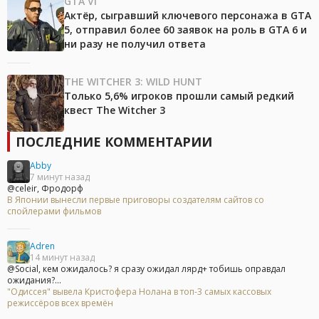
GTA VI
Актёр, сыгравший ключевого персонажа в GTA
5, отправил более 60 заявок на роль в GTA 6 и
ни разу не получил ответа
THE WITCHER 3: WILD HUNT
Только 5,6% игроков прошли самый редкий
квест The Witcher 3
ПОСЛЕДНИЕ КОММЕНТАРИИ
Abby
7 минут назад
@celeir, Фродорф
В Японии вынесли первые приговоры создателям сайтов со
спойлерами фильмов
Adren
14 минут назад
@Social, кем ожидалось? я сразу ожидал лярд+ тобишь оправдал
ожидания?...
"Одиссея" вывела Кристофера Нолана в топ-3 самых кассовых
режиссёров всех времён