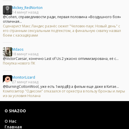
Mickey_RedNorton
14 минут назад
@Cohen, справедливости ради, первая половина «Воздушного боя»
отличная...
Сценарист Макс Ландис разнёс сюжет "Человек-паук: Новый день" с
его странным сексуальным подтекстом, а финальную схватку назвал
боем с каскадёрами
Mdaos
18 минут назад
@VictorCaesar, конечно Last of Us 2 ужасно оптимизирована, её с...
Покупка нового ПК
MonitorLizard
27 минут назад
@BurningCottonWool, уже есть 1млрд$)) а фильм еще даже в Китае...
Композитор "Одиссеи" отказался от оркестра в пользу бронзы и лиры
из-за условия Нолана
О SHAZOO
О Нас
Главная