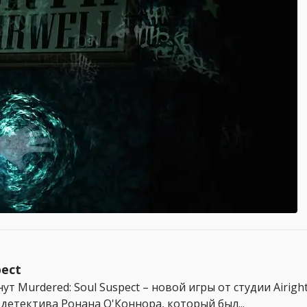
pect
 Murdered: Soul Suspect – новой игры от студии Airight 
детектива Ронана О'Коннора, который был...