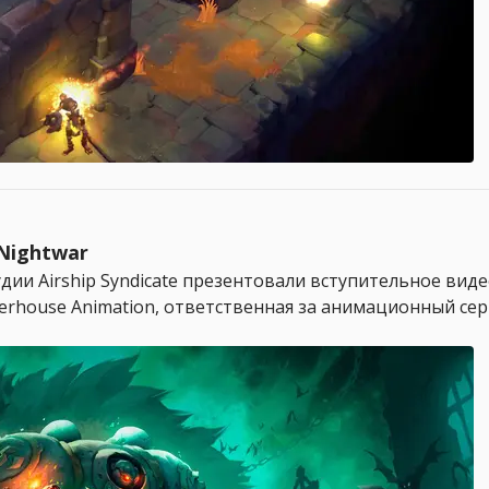
Nightwar
дии Airship Syndicate презентовали вступительное видео
house Animation, ответственная за анимационный сериа