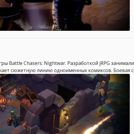
ы Battle Chasers: Nightwar. Разработкой jRPG занимал
олжает сюжетную линию одноименных комиксов. Боевая си