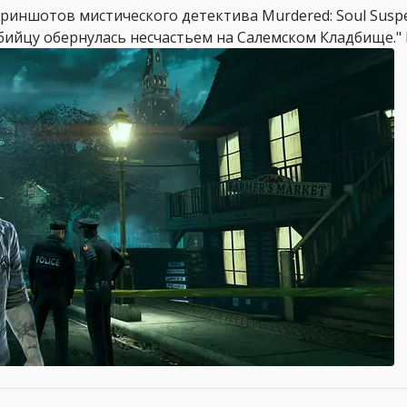
риншотов мистического детектива Murdered: Soul Suspec
бийцу обернулась несчастьем на Салемском Кладбище." Вы