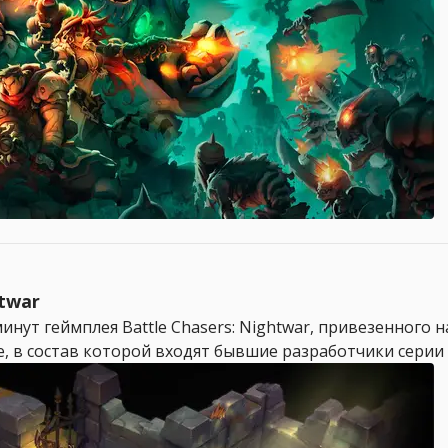
htwar
нут геймплея Battle Chasers: Nightwar, привезенного на 
e, в состав которой входят бывшие разработчики серии Da