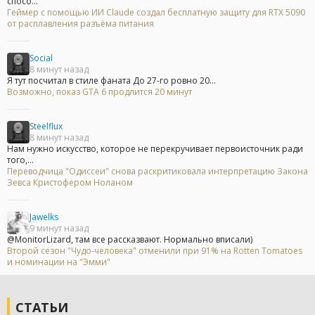
спосо...
Геймер с помощью ИИ Claude создал бесплатную защиту для RTX 5090
от расплавления разъёма питания
Social
8 минут назад
Я тут посчитал в стиле фаната До 27-го ровно 20...
Возможно, показ GTA 6 продлится 20 минут
Steelflux
8 минут назад
Нам нужно искусство, которое не перекручивает первоисточник ради
того,...
Переводчица "Одиссеи" снова раскритиковала интерпретацию Закона
Зевса Кристофером Ноланом
Jawelks
9 минут назад
@MonitorLizard, там все рассказвают. Нормально вписали)
Второй сезон "Чудо-человека" отменили при 91% на Rotten Tomatoes
и номинации на "Эмми"
СТАТЬИ