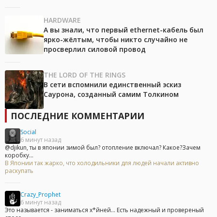
HARDWARE
А вы знали, что первый ethernet-кабель был
ярко-жёлтым, чтобы никто случайно не
просверлил силовой провод
THE LORD OF THE RINGS
В сети вспомнили единственный эскиз
Саурона, созданный самим Толкином
ПОСЛЕДНИЕ КОММЕНТАРИИ
Social
6 минут назад
@djikun, ты в японии зимой был? отопление включал? Какое?Зачем
коробку...
В Японии так жарко, что холодильники для людей начали активно
раскупать
Crazy_Prophet
6 минут назад
Это называется - заниматься х*йней... Есть надежный и провереный