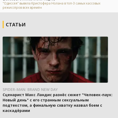
"Одиссея" вывела Кристофера Нолана в топ-3 самых кассовых
режиссёров всех времён
СТАТЬИ
SPIDER-MAN: BRAND NEW DAY
Сценарист Макс Ландис разнёс сюжет "Человек-паук:
Новый день" с его странным сексуальным
подтекстом, а финальную схватку назвал боем с
каскадёрами