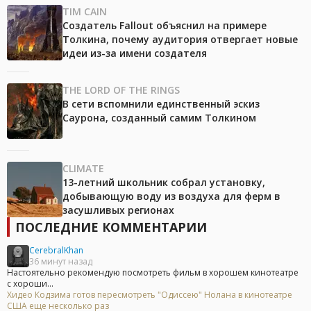
TIM CAIN
Создатель Fallout объяснил на примере
Толкина, почему аудитория отвергает новые
идеи из-за имени создателя
THE LORD OF THE RINGS
В сети вспомнили единственный эскиз
Саурона, созданный самим Толкином
CLIMATE
13-летний школьник собрал установку,
добывающую воду из воздуха для ферм в
засушливых регионах
ПОСЛЕДНИЕ КОММЕНТАРИИ
CerebralKhan
36 минут назад
Настоятельно рекомендую посмотреть фильм в хорошем кинотеатре
с хороши...
Хидео Кодзима готов пересмотреть "Одиссею" Нолана в кинотеатре
США еще несколько раз