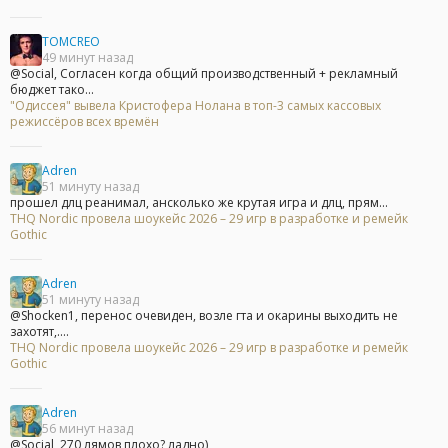
TOMCREO
49 минут назад
@Social, Согласен когда общий производственный + рекламный
бюджет тако...
"Одиссея" вывела Кристофера Нолана в топ-3 самых кассовых
режиссёров всех времён
Adren
51 минуту назад
прошел длц реанимал, ансколько же крутая игра и длц, прям...
THQ Nordic провела шоукейс 2026 – 29 игр в разработке и ремейк
Gothic
Adren
51 минуту назад
@Shocken1, перенос очевиден, возле гта и окарины выходить не
захотят,....
THQ Nordic провела шоукейс 2026 – 29 игр в разработке и ремейк
Gothic
Adren
56 минут назад
@Social, 270 лямов плохо? ладно)