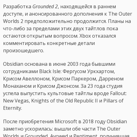
Разработка
Grounded 2
, находящейся в раннем
доступе, и анонсированного дополнения к The Outer
Worlds 2 предположительно продолжится. Планы на
что-либо за пределами этих двух тайтлов пока
остаются открытым вопросом. Xbox отказался
комментировать конкретные детали
произошедшего.
Obsidian основана в июне 2003 года бывшими
сотрудниками Black Isle: Фергусом Уркхартом,
Крисом Авеллоном, Крисом Паркером, Дарреном
Монаханом и Крисом Джонсом. За 23 года студия
успела выпустить культовые тайтлы вроде Fallout:
New Vegas, Knights of the Old Republic II и Pillars of
Eternity.
После приобретения Microsoft в 2018 году Obsidian
заметно ускорилась: вышли обе части The Outer
Worlds и Grounded, Avowed и Pentiment, получившая