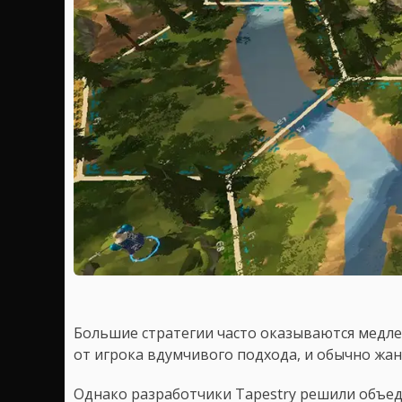
Большие стратегии часто оказываются мед
от игрока вдумчивого подхода, и обычно жа
Однако разработчики Tapestry решили объе