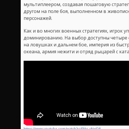
мультиплеером, создавая пошаговую стратег
другом на поле боя, выполненном в живопис
персонажей.
Как и во многих военных стратегиях, игрок у
доминированию. На выбор доступны четыре 
на ловушках и дальнем бое, империя из быстр
океана, армия нежити и отряд рыцарей с кат
https://www.youtube.com/watch?v=Ekkc-cNxiD8