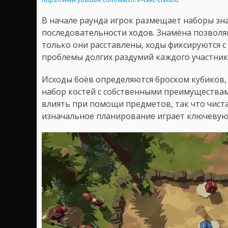
В начале раунда игрок размещает наборы зн
последовательности ходов. Знамёна позволя
только они расставлены, ходы фиксируются с
проблемы долгих раздумий каждого участни
Исходы боёв определяются броском кубиков,
набор костей с собственными преимуществам
влиять при помощи предметов, так что чиста
изначальное планирование играет ключевую