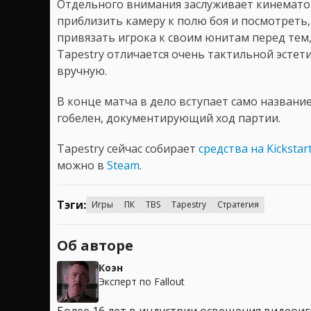
Отдельного внимания заслуживает кинемато
приблизить камеру к полю боя и посмотреть,
привязать игрока к своим юнитам перед тем, 
Tapestry отличается очень тактильной эсте
вручную.
В конце матча в дело вступает само названи
гобелен, документирующий ход партии.
Tapestry сейчас собирает
средства на Kickstar
можно в
Steam
.
Тэги:
Игры
ПК
TBS
Tapestry
Стратегия
Об авторе
Коэн
Эксперт по Fallout