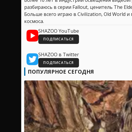
Более 16 лет в индустрии освещения видеоигр
разбираюсь в серии Fallout, ценитель The Elder
Больше всего играю в Civilization, Old World
космоса.
SHAZOO YouTube
ПОДПИСАТЬСЯ
SHAZOO в Twitter
ПОДПИСАТЬСЯ
ПОПУЛЯРНОЕ СЕГОДНЯ