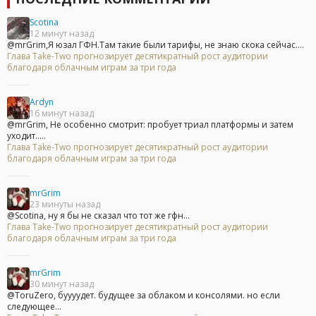
Scotina
12 минут назад
@mrGrim,Я юзал ГФН.Там такие были тарифы, не знаю скока сейчас....
Глава Take-Two прогнозирует десятикратный рост аудитории
благодаря облачным играм за три года
Ardyn
16 минут назад
@mrGrim, Не особенно смотрит: пробует триал платформы и затем
уходит.....
Глава Take-Two прогнозирует десятикратный рост аудитории
благодаря облачным играм за три года
mrGrim
23 минуты назад
@Scotina, ну я бы не сказал что тот же гфн...
Глава Take-Two прогнозирует десятикратный рост аудитории
благодаря облачным играм за три года
mrGrim
30 минут назад
@ToruZero, буууудет. будущее за облаком и консолями. но если
следующее...