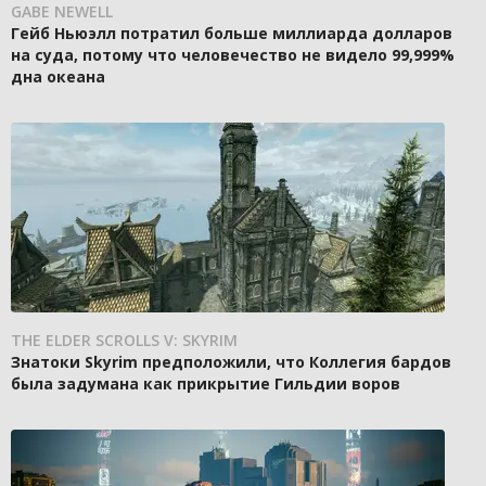
GABE NEWELL
Гейб Ньюэлл потратил больше миллиарда долларов
на суда, потому что человечество не видело 99,999%
дна океана
THE ELDER SCROLLS V: SKYRIM
Знатоки Skyrim предположили, что Коллегия бардов
была задумана как прикрытие Гильдии воров