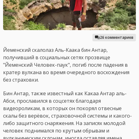
26 комментариев
Йеменский скалолаз Аль-Каака бин Антар,
получивший в социальных сетях прозвище
"Йеменский Человек-паук", погиб после падения в
кратер вулкана во время очередного восхождения
без страховки.
Бин Антар, также известный как Какаа Антар аль-
Абси, прославился в соцсетях благодаря
видеороликам, в которых он покорял отвесные
скалы без верёвок, страховочной системы и какого-
либо защитного снаряжения. На записях молодой
человек поднимался по крутым обрывам и
вулканическим склонам, иногда оставляя имена