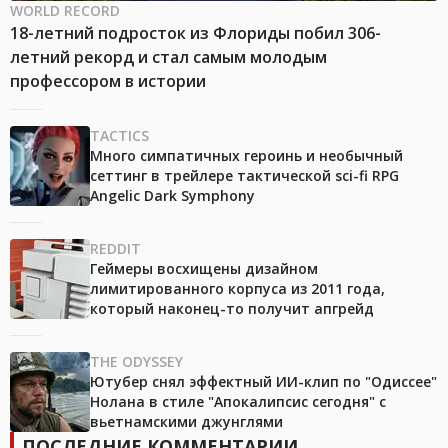
WORLD RECORD
18-летний подросток из Флориды побил 306-
летний рекорд и стал самым молодым
профессором в истории
TACTICS
Много симпатичных героинь и необычный
сеттинг в трейлере тактической sci-fi RPG
Angelic Dark Symphony
REDDIT
Геймеры восхищены дизайном
лимитированного корпуса из 2011 года,
который наконец-то получит апгрейд
THE ODYSSEY
Ютубер снял эффектный ИИ-клип по "Одиссее"
Нолана в стиле "Апокалипсис сегодня" с
вьетнамскими джунглями
ПОСЛЕДНИЕ КОММЕНТАРИИ