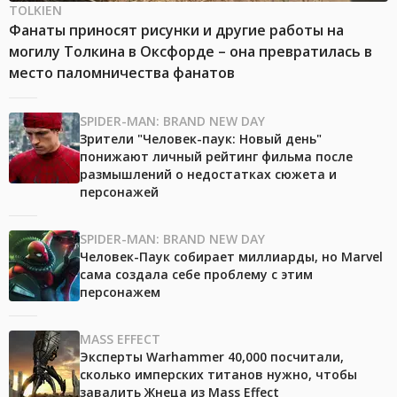
TOLKIEN
Фанаты приносят рисунки и другие работы на
могилу Толкина в Оксфорде – она превратилась в
место паломничества фанатов
SPIDER-MAN: BRAND NEW DAY
Зрители "Человек-паук: Новый день"
понижают личный рейтинг фильма после
размышлений о недостатках сюжета и
персонажей
SPIDER-MAN: BRAND NEW DAY
Человек-Паук собирает миллиарды, но Marvel
сама создала себе проблему с этим
персонажем
MASS EFFECT
Эксперты Warhammer 40,000 посчитали,
сколько имперских титанов нужно, чтобы
завалить Жнеца из Mass Effect