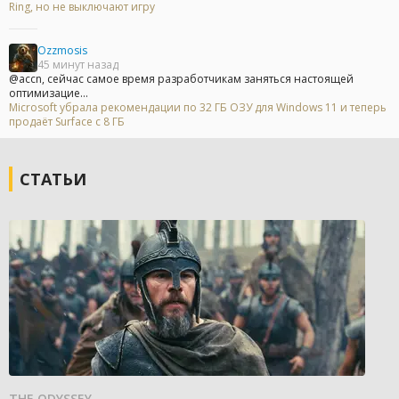
Ring, но не выключают игру
Ozzmosis
45 минут назад
@accn, сейчас самое время разработчикам заняться настоящей
оптимизацие...
Microsoft убрала рекомендации по 32 ГБ ОЗУ для Windows 11 и теперь
продаёт Surface с 8 ГБ
СТАТЬИ
THE ODYSSEY