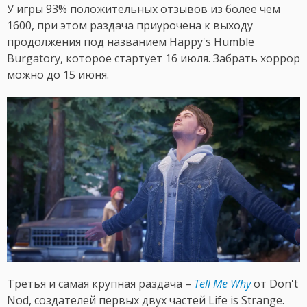
У игры 93% положительных отзывов из более чем
1600, при этом раздача приурочена к выходу
продолжения под названием Happy's Humble
Burgatory, которое стартует 16 июля. Забрать хоррор
можно до 15 июня.
Третья и самая крупная раздача –
Tell Me Why
от Don't
Nod, создателей первых двух частей Life is Strange.