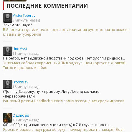
ПОСЛЕДНИЕ КОММЕНТАРИИ
MisterTeterev
3 минуты назад
Зачем это надо?
В Японии запустили технологию отслеживания рук, которая позволяет
гладить витуберов-ов
UnoMyst
11 минут назад
Не ретро, нет выдвижной подставки под кофе! Нет флоппи ридеров...
Энтузиаст собрал современный ПК в олдскульном корпусе с кнопкой
Turbo и цифровым табло
Frostislav
16 минут назад
@Johnny_Strapony, ну, к примеру, Лигу Легенд так часто
«переворачивали...
Ранговый режим Deadlock вызвал волну возмущения среди игроков
Ozzmosis
40 минут назад
@Bilal000, я призрак непеся (или слезу) в 7-8 случаев просто...
Ярость и радость идут рука об руку – почему игроки ненавидят Elden