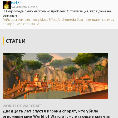
Park52
54 минуты назад
В Андромеде было несколько проблем: Оптимизация, игра даже на
финальн...
Геймеры считают, что у Mass Effect Andromeda был потенциал, но игру
похоронила спешка EA
СТАТЬИ
WORLD OF WARCRAFT
Двадцать лет спустя игроки спорят, что убило
огромный мир World of Warcraft – летающие маунты