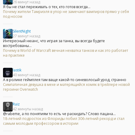
26 минут назад
Я бы не стал переживать о тех, кто готов всегда...
Почему жители Тамриэля в упор не замечают вампиров прямо у себя
под носом
SilentNight
27 минут назад
Интересный нюанс, что играя за танка, вы всегда будете
востребованы...
Почему в World of Warcraft вечная нехватка танков и как это работает
на практике
lastik
40 минут назад
А в ролике геймплея там ваще какой-то синеволосый урод, странно
Симпатичная девушка в мехе и матерящийся хомяк в трейлере новой
героини Overwatch
Ruiz
42 минуты назад
@rabeme, а по понятиям то есть че раскидать? Слово пацана...
18-летний подросток из Флориды побил 306-летний рекорд и стал
самым молодым профессором в истории