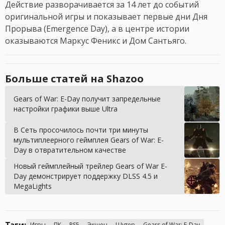
Действие разворачивается за 14 лет до событий
оригинальной игры и показывает первые дни Дня
Прорыва (Emergence Day), а в центре истории
оказываются Маркус Феникс и Дом Сантьяго.
Больше статей на Shazoo
Gears of War: E-Day получит запредельные
настройки графики выше Ultra
В Сеть просочилось почти три минуты
мультиплеерного геймплея Gears of War: E-
Day в отвратительном качестве
Новый геймплейный трейлер Gears of War E-
Day демонстрирует поддержку DLSS 4.5 и
MegaLights
Игры
ПК
PS5
Экшен
Шутер
Gears of War: E-Day