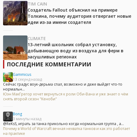
TIM CAIN
Создатель Fallout объяснил на примере
Толкина, почему аудитория отвергает новые
идеи из-за имени создателя
CLIMATE
13-летний школьник собрал установку,
добывающую воду из воздуха для ферм в
засушливых регионах
ПОСЛЕДНИЕ КОММЕНТАРИИ
Gammicus
13 секунд назад
Сейчас градус воук-дерьма спал, возможно и даже выйдет что-то
нормальн...
Юэн МакГрегор хочет вернуться к роли Оби-Вана и уже знает о чём
снять второй сезон "Кеноби"
Bong
3 минуты назад
@ReKsS, играть за танка прикольно когда нормальная группа , а...
Почему в World of Warcraft вечная нехватка танков и как это работает
на практике