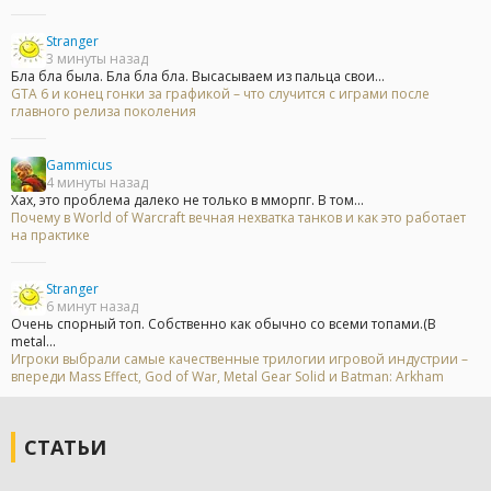
Stranger
3 минуты назад
Бла бла была. Бла бла бла. Высасываем из пальца свои...
GTA 6 и конец гонки за графикой – что случится с играми после
главного релиза поколения
Gammicus
4 минуты назад
Хах, это проблема далеко не только в мморпг. В том...
Почему в World of Warcraft вечная нехватка танков и как это работает
на практике
Stranger
6 минут назад
Очень спорный топ. Собственно как обычно со всеми топами.(В
metal...
Игроки выбрали самые качественные трилогии игровой индустрии –
впереди Mass Effect, God of War, Metal Gear Solid и Batman: Arkham
СТАТЬИ