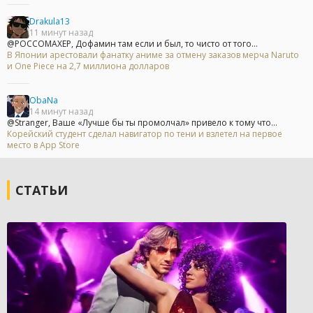
Drakula13
11 минут назад
@POCCOMAXEP, Дофамин там если и был, то чисто от того...
В Японии арестовали фанатку аниме за отмену заказов мерча Naruto
и One Piece на 2,7 миллиона долларов
ObaNa
14 минут назад
@Stranger, Ваше «Лучше бы ты промолчал» привело к тому что...
Корейский студент сделал навигатор по тени и взлетел на первое
место в App Store
СТАТЬИ