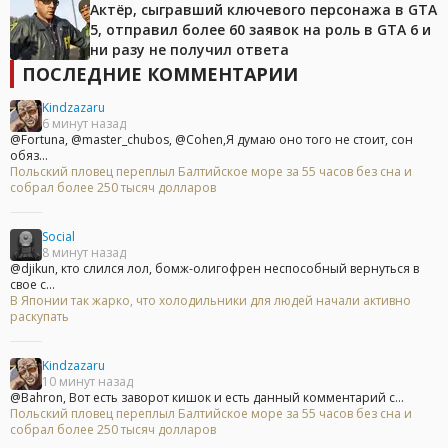
Актёр, сыгравший ключевого персонажа в GTA
5, отправил более 60 заявок на роль в GTA 6 и
ни разу не получил ответа
ПОСЛЕДНИЕ КОММЕНТАРИИ
Kindzazaru
6 минут назад
@Fortuna, @master_chubos, @Cohen,Я думаю оно того не стоит, сон
обяз...
Польский пловец переплыл Балтийское море за 55 часов без сна и
собрал более 250 тысяч долларов
Social
8 минут назад
@djikun, кто слился лол, бомж-олигофрен неспособный вернуться в
свое с...
В Японии так жарко, что холодильники для людей начали активно
раскупать
Kindzazaru
10 минут назад
@Bahron, Вот есть заворот кишок и есть данный комментарий с...
Польский пловец переплыл Балтийское море за 55 часов без сна и
собрал более 250 тысяч долларов