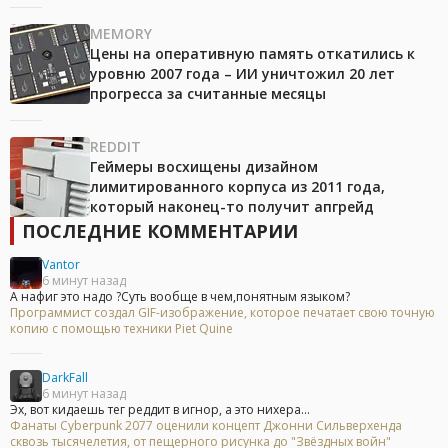
MEMORY
Цены на оперативную память откатились к
уровню 2007 года – ИИ уничтожил 20 лет
прогресса за считанные месяцы
REDDIT
Геймеры восхищены дизайном
лимитированного корпуса из 2011 года,
который наконец-то получит апгрейд
ПОСЛЕДНИЕ КОММЕНТАРИИ
Vantor
6 минут назад
А нафиг это надо ?Суть вообще в чем,понятным языком?
Программист создал GIF-изображение, которое печатает свою точную
копию с помощью техники Piet Quine
DarkFall
6 минут назад
Эх, вот кидаешь тег реддит в игнор, а это нихера...
Фанаты Cyberpunk 2077 оценили концепт Джонни Сильверхенда
сквозь тысячелетия, от пещерного рисунка до "Звёздных войн"