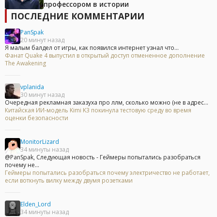
профессором в истории
ПОСЛЕДНИЕ КОММЕНТАРИИ
PanSpak
20 минут назад
Я малым балдел от игры, как появился интернет узнал что...
Фанат Quake 4 выпустил в открытый доступ отмененное дополнение
The Awakening
vplanida
30 минут назад
Очередная рекламная заказуха про ллм, сколько можно (не в адрес...
Китайская ИИ-модель Kimi K3 покинула тестовую среду во время
оценки безопасности
MonitorLizard
34 минуты назад
@PanSpak, Следующая новость - Геймеры попытались разобраться
почему не...
Геймеры попытались разобраться почему электричество не работает,
если воткнуть вилку между двумя розетками
Elden_Lord
34 минуты назад