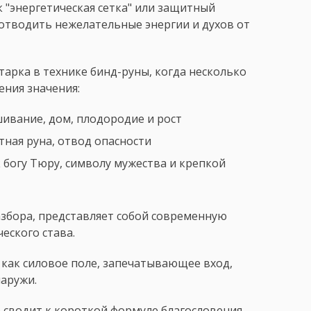
к "энергетическая сетка" или защитный
 отводить нежелательные энергии и духов от
тарка в технике бинд-руны, когда несколько
ения значения:
ашивание, дом, плодородие и рост
тная руна, отвод опасности
к богу Тюру, символу мужества и крепкой
азбора, представляет собой современную
еского става.
как силовое поле, запечатывающее вход,
наружи.
сводит к короткой формуле благословения