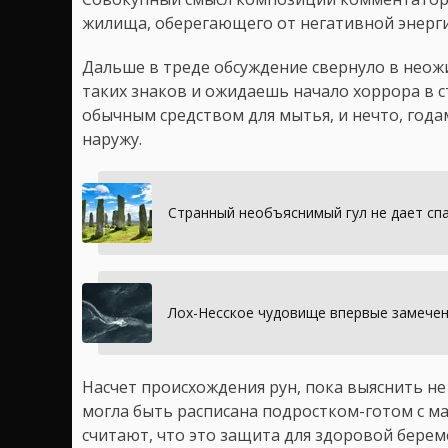
жилища, оберегающего от негативной энерги
Дальше в треде обсуждение свернуло в неожи
таких знаков и ожидаешь начало хоррора в 
обычным средством для мытья, и нечто, год
наружу.
Странный необъяснимый гул не дает сп
Лох-Несское чудовище впервые замечено
Насчет происхождения рун, пока выяснить не 
могла быть расписана подростком-готом с ма
считают, что это защита для здоровой берем