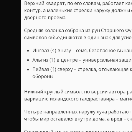
Верхний квадрат, по его словам, работает ка
контур, а маленькие стрелки наружу должны
дверного проёма.
Средняя колонка собрана из рун Старшего Фу
символов объединяются в один знак для усил
Ингваз (ᛜ) внизу – семя, безопасное вын
Альгиз (ᛉ) в центре – универсальная защи
Тейваз (ᛏ) сверху – стрелка, отсылающая 
обороны
Нижний круглый символ, по версии автора р
вариацию исландского галдраставира – магич
Четыре направленных наружу луча работают 
чтобы мир оставался внутри дома, а вред – с
Совокупный смысл композиции комментатор 