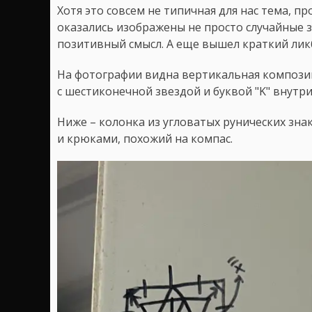
Хотя это совсем не типичная для нас тема, п
оказались изображены не просто случайные 
позитивный смысл. А еще вышел краткий ликб
На фотографии видна вертикальная композиц
с шестиконечной звездой и буквой "K" внутри
Ниже – колонка из угловатых рунических зна
и крюками, похожий на компас.