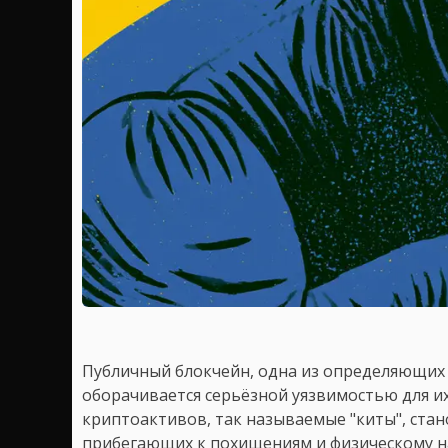
Публичный блокчейн, одна из определяющих
оборачивается серьёзной уязвимостью для и
криптоактивов, так называемые "киты", ста
прибегающих к похищениям и физическому н