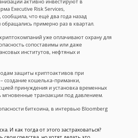
ганизации активно инвестируют в
а Executive Risk Services,
 сообщила, что ещё два года назад
 обращались примерно раз в квартал.
 криптокомпаний уже оплачивают охрану для
зопасность сопоставимы или даже
нсовых институтов, нефтяных и
етодам защиты криптоактивов при
 – создание кошелька-приманки,
кцией принуждения и установка временных
ь мгновенные транзакции под давлением.
зопасности биткоина, в интервью Bloomberg
ска. И как тогда от этого застраховаться?
свои средства, но хотят делать это