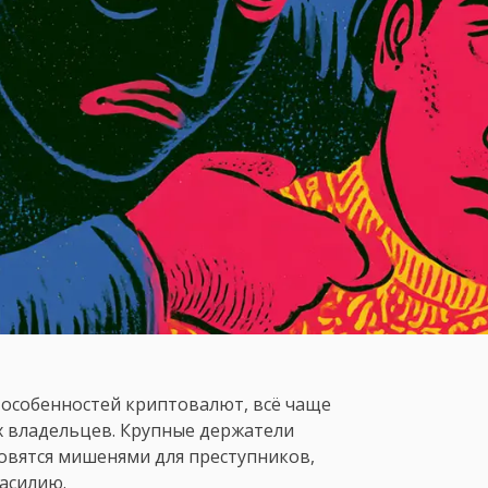
 особенностей криптовалют, всё чаще
х владельцев. Крупные держатели
новятся мишенями для преступников,
асилию.