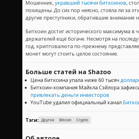
Мошенник,
укравший тысячи биткоинов
, сто
похищены. До сих пор неясно, стояла ли за э
другие преступники, обратившие внимание 
Биткоин достиг исторического максимума в ч
держателей ещё богаче. Несмотря на послед
год, криптовалюта по-прежнему представляе
монет могут стоить целое состояние.
Больше статей на Shazoo
Цена биткоина упала ниже 60 тысяч
долларо
Биткоин-компания Майкла Сэйлора зафик
привлекать деньги инвесторов
YouTube удалил официальный канал
Битко
Тэги:
Другое
Bitcoin
Crypto
Об авторе