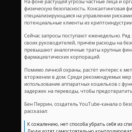
На фоне растущей угрозы частные лица и ор
физическую безопасность. Консалтинговая фирм
специализирующаяся на управлении рисками,
потенциальные клиенты из криптоиндустрии
Сейчас запросы поступают еженедельно. Ряд
своих руководителей, причём расходы на бе
превышают аналогичные траты крупных фина
фармацевтических корпораций.
Помимо личной охраны, растёт интерес к м
вторжении в дом. Среди рекомендуемых мер
использование аппаратных кошельков с фун
задержек на переводы, чтобы предотвратит
Бен Перрин, создатель YouTube-канала о бе
рассказал:
К сожалению, нет способа убрать себя из спи
Люди хотят самостоятельно контролировать 