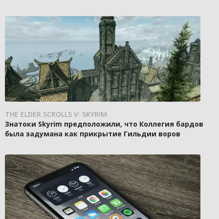
THE ELDER SCROLLS V: SKYRIM
Знатоки Skyrim предположили, что Коллегия бардов
была задумана как прикрытие Гильдии воров