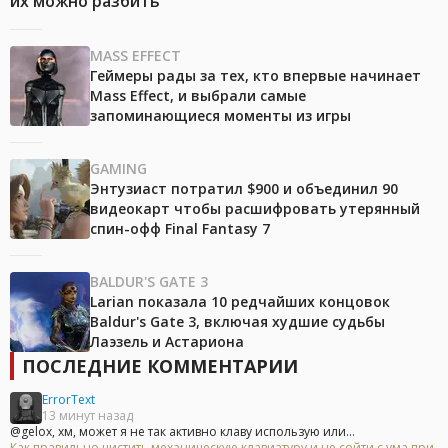
их можно разбить
MASS EFFECT
Геймеры рады за тех, кто впервые начинает
Mass Effect, и выбрали самые
запоминающиеся моменты из игры
GAMING
Энтузиаст потратил $900 и объединил 90
видеокарт чтобы расшифровать утерянный
спин-офф Final Fantasy 7
BALDUR'S GATE 3
Larian показала 10 редчайших концовок
Baldur's Gate 3, включая худшие судьбы
Лаэзель и Астариона
ПОСЛЕДНИЕ КОММЕНТАРИИ
ErrorText
13 минут назад
@gelox, хм, может я не так активно клаву использую или...
Как правильно чистить механическую клавиатуру и не сойти с ума при