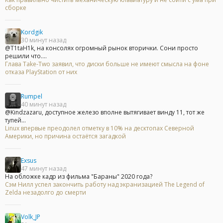
сборке
Kordgik
30 минут назад
@T1taH1k, на консолях огромный рынок вторички. Сони просто
решили что....
Глава Take-Two заявил, что диски больше не имеют смысла на фоне
отказа PlayStation от них
Rumpel
40 минут назад
@Kindzazaru, доступное железо вполне вытягивает винду 11, тот же
тупей...
Linux впервые преодолел отметку в 10% на десктопах Северной
Америки, но причина остаётся загадкой
Exsus
47 минут назад
На обложке кадр из фильма "Бараны" 2020 года?
Сэм Нилл успел закончить работу над экранизацией The Legend of
Zelda незадолго до смерти
Volk_JP