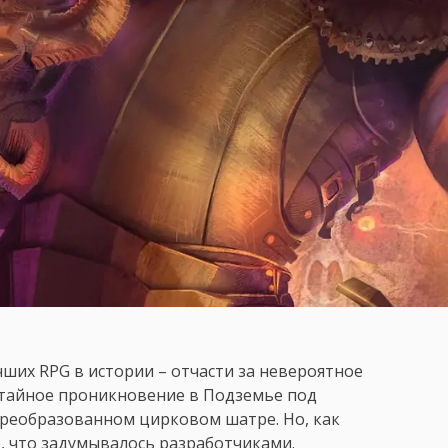
чших RPG в истории – отчасти за невероятное
 тайное проникновение в Подземье под
преобразованном цирковом шатре. Но, как
го, что задумывалось разработчиками.