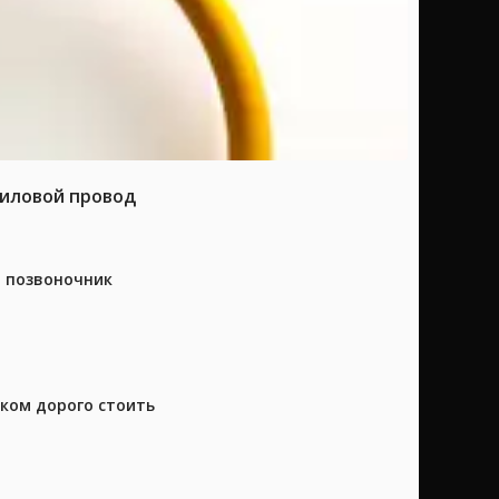
силовой провод
а позвоночник
шком дорого стоить