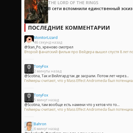
THE LORD OF THE RINGS
В сети вспомнили единственный эски
ПОСЛЕДНИЕ КОММЕНТАРИИ
MonitorLizard
46 секунд назад
@Stan_Po, хреново смотрел
Второй фанатский фильм про Вейдера вышел спустя 8 лет п
TonyFox
2 минуты назад
@Scotina, Так и Вейлгард так де засрали. Потом лет через...
Геймеры считают, что у Mass Effect Andromeda был потенци
TonyFox
5 минут назад
@Scotina, там вообще есть намеки что у кетов что то...
Геймеры считают, что у Mass Effect Andromeda был потенци
Bahron
6 минут назад