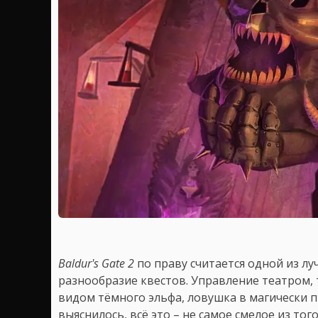
Baldur's Gate 2
по праву считается одной из лу
разнообразие квестов. Управление театром,
видом тёмного эльфа, ловушка в магически 
выяснилось, всё это – не самое смелое из то