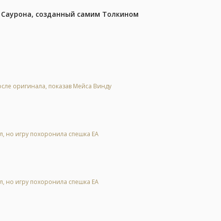
з Саурона, созданный самим Толкином
осле оригинала, показав Мейса Винду
ал, но игру похоронила спешка EA
ал, но игру похоронила спешка EA