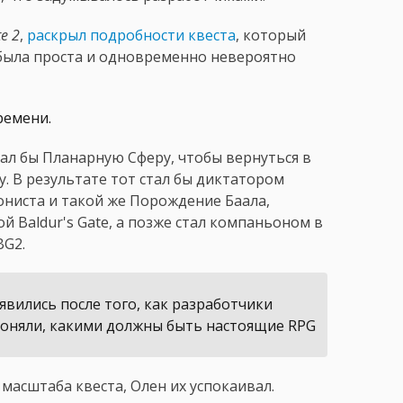
te 2
,
раскрыл подробности квеста
, который
а была проста и одновременно невероятно
ремени.
ал бы Планарную Сферу, чтобы вернуться в
. В результате тот стал бы диктатором
ониста и такой же Порождение Баала,
 Baldur's Gate, а позже стал компаньоном в
BG2.
оявились после того, как разработчики
и поняли, какими должны быть настоящие RPG
масштаба квеста, Олен их успокаивал.