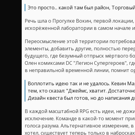
Это просто... какой там был район, Торговы
Речь шла о Прогулке Вокин, первой локации, 
искорёженной лаборатории в самом начале и
Переосмысление этой территории потребова
элементы, добавить другие, полностью перер
будущего, где безумный отпрыск мёртвого б
Олен комиксами DC "Легион Супергероев", гд
в неправильной временной линии, помнит ор
Воплотить идею так и не удалось. Кевин Ма
тем, кто сказал: "Джеймс, хватит. Достаточно
Дизайн квеста был готов, но до написания д
В каждой масштабной RPG есть идеи, не дож
исключение. Команде в какой-то момент при
голоса разума. Альтернативное измерение, в
хотел, существует теперь только в набросках