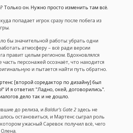
й? Только он. Нужно просто изменить там всё.
куда попадает игрок сразу после побега из
гры.
ло бы значительной работы: убрать одни
аботать атмосферу – всё ради версии
ога правит целым регионом. Вдохновлялся
е часть персонажей осознаёт, что находится
игинальную и пытается найти путь обратно.
ртенс [второй соредактор по дизайну] был
!" И я ответил: "Ладно, окей, договорились".
иалогов дело так и не дошло.
ившие до релиза, и
Baldur's Gate 2
здесь не
шлось остановиться, и Мартенс сыграл роль
 котором ужасный Саревок получил всё, чего
 Олена.