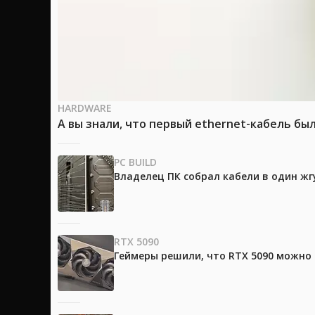
HARDWARE
А вы знали, что первый ethernet-кабель бы
PC BUILD
Владелец ПК собрал кабели в один жг
RTX 5090
Геймеры решили, что RTX 5090 можно 