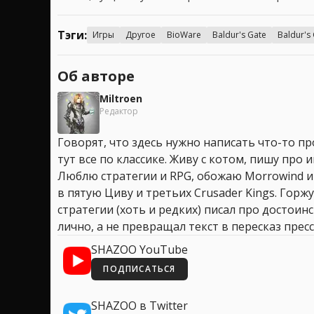
Тэги:
Игры
Другое
BioWare
Baldur's Gate
Baldur's
Об авторе
Miltroen
Редактор
Говорят, что здесь нужно написать что-то про
тут все по классике. Живу с котом, пишу про иг
Люблю стратегии и RPG, обожаю Morrowind и
в пятую Циву и третьих Crusader Kings. Горжу
стратегии (хоть и редких) писал про достоин
лично, а не превращал текст в пересказ пресс
SHAZOO YouTube
ПОДПИСАТЬСЯ
SHAZOO в Twitter