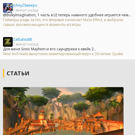
Johny2Sweeps
5 минут назад
@BulkyImagination, 1 часть в LE теперь намного удобнее играется чем...
Геймеры рады за тех, кто впервые начинает Mass Effect, и выбрали
самые запоминающиеся моменты из игры
Zaibatsu88
7 минут назад
Для меня Sonic Mayhem и его саундтреки к квейк 2...
Nine Inch Nails выпустили лимитированный мерч к 30-летию Quake
СТАТЬИ