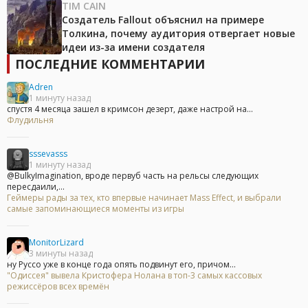
TIM CAIN
Создатель Fallout объяснил на примере
Толкина, почему аудитория отвергает новые
идеи из-за имени создателя
ПОСЛЕДНИЕ КОММЕНТАРИИ
Adren
1 минуту назад
спустя 4 месяца зашел в кримсон дезерт, даже настрой на...
Флудильня
sssevasss
1 минуту назад
@BulkyImagination, вроде первуб часть на рельсы следующих
пересдаили,...
Геймеры рады за тех, кто впервые начинает Mass Effect, и выбрали
самые запоминающиеся моменты из игры
MonitorLizard
3 минуты назад
ну Руссо уже в конце года опять подвинут его, причом...
"Одиссея" вывела Кристофера Нолана в топ-3 самых кассовых
режиссёров всех времён