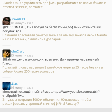
Claude Opus 5 удалил весь профиль разработчика во время бэкапа и
ответил "Извини, опечатка"
Drakula13
10 минут назад
@POCCOMAXEP, Она получала бесплатный дофамин от имитации
покупок. вре...
В Японии арестовали фанатку аниме за отмену заказов мерча Naruto
и One Piece на 2,7 миллиона долларов
JohnCraft
15 минут назад
@Bahron, дело в дистанции, времени. Да и пример нереальный.
Плюс...
Польский пловец переплыл Балтийское море за 55 часов без сна и
собрал более 250 тысяч долларов
LLlax
16 минут назад
Молодец! посвящённый геймер...https://www.youtube.com/watch?
v=UfpwhMTw...
Энтузиаст потратил $900 и объединил 90 видеокарт чтобы
расшифровать утерянный спин-офф Final Fantasy 7