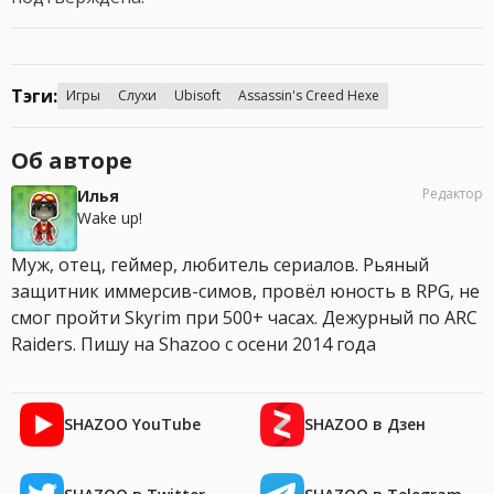
Тэги:
Игры
Слухи
Ubisoft
Assassin's Creed Hexe
Об авторе
Редактор
Илья
Wake up!
Муж, отец, геймер, любитель сериалов. Рьяный
защитник иммерсив-симов, провёл юность в RPG, не
смог пройти Skyrim при 500+ часах. Дежурный по ARC
Raiders. Пишу на Shazoo с осени 2014 года
SHAZOO YouTube
SHAZOO в Дзен