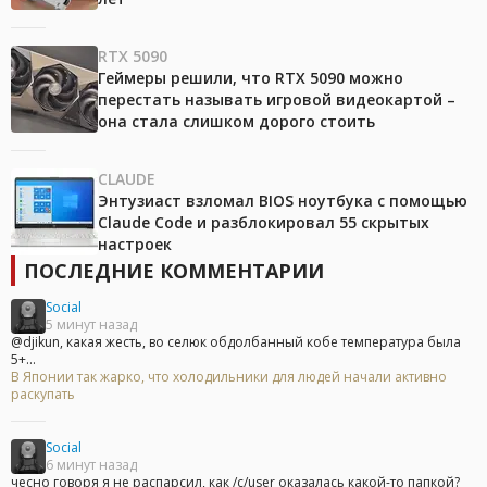
RTX 5090
Геймеры решили, что RTX 5090 можно
перестать называть игровой видеокартой –
она стала слишком дорого стоить
CLAUDE
Энтузиаст взломал BIOS ноутбука с помощью
Claude Code и разблокировал 55 скрытых
настроек
ПОСЛЕДНИЕ КОММЕНТАРИИ
Social
5 минут назад
@djikun, какая жесть, во селюк обдолбанный кобе температура была
5+...
В Японии так жарко, что холодильники для людей начали активно
раскупать
Social
6 минут назад
чесно говоря я не распарсил, как /c/user оказалась какой-то папкой?