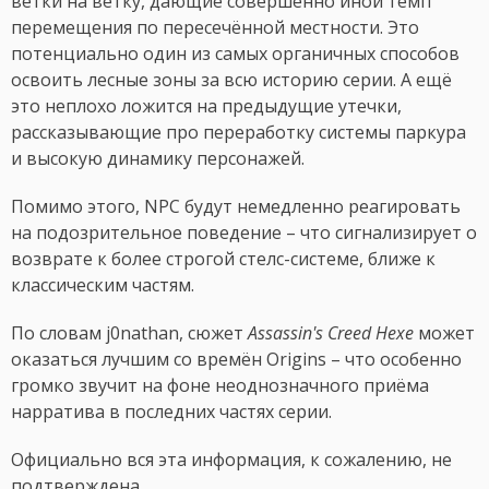
ветки на ветку, дающие совершенно иной темп
перемещения по пересечённой местности. Это
потенциально один из самых органичных способов
освоить лесные зоны за всю историю серии. А ещё
это неплохо ложится на предыдущие утечки,
рассказывающие про переработку системы паркура
и высокую динамику персонажей.
Помимо этого, NPC будут немедленно реагировать
на подозрительное поведение – что сигнализирует о
возврате к более строгой стелс-системе, ближе к
классическим частям.
По словам j0nathan, сюжет
Assassin's Creed Hexe
может
оказаться лучшим со времён Origins – что особенно
громко звучит на фоне неоднозначного приёма
нарратива в последних частях серии.
Официально вся эта информация, к сожалению, не
подтверждена.