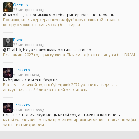
Ozzmosis
23 минуты назад
@barbahat, не понимаю что тебя триггернуло , но ты очень...
Производитель одежды выпустил футболку с защитой от запаха,
которую можно носить месяц без стирки
Bravo
32 минуты назад
@T1taH1k, Их уже накрывали раньше за сговор.
Вся память 2027 года раскуплена: ПК и смартфоны останутся без DRAM
ToruZero
50 минут назад
Киберпанк это и есть будущее
Реклама питьевой воды в Cyberpunk 2077 уже не выглядит как
антиутопия, а всё ближе к нашей реальности
ToruZero
53 минуты назад
Всю свою техническую мощь Китай создал 100% на плагиате. У...
Китай ужесточает правила против копирования чипов – новые штрафы
за плагиат микросхем