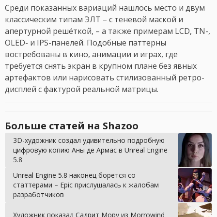
Среди показанных вариаций нашлось место и двум
классическим типам ЭЛТ – с теневой маской и
апертурной решёткой, – а также примерам LCD, TN-,
OLED- и IPS-панелей. Подобные паттерны
востребованы в кино, анимации и играх, где
требуется снять экран в крупном плане без явных
артефактов или нарисовать стилизованный ретро-
дисплей с фактурой реальной матрицы.
Больше статей на Shazoo
3D-художник создал удивительно подробную
цифровую копию Аны де Армас в Unreal Engine
5.8
Unreal Engine 5.8 наконец борется со
статтерами – Epic прислушалась к жалобам
разработчиков
Художник показал Садрит Мору из Morrowind