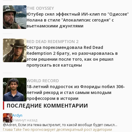
THE ODYSSEY
Ютубер снял эффектный ИИ-клип по "Одиссее"
Нолана в стиле "Апокалипсис сегодня" с
вьетнамскими джунглями
RED DEAD REDEMPTION 2
Сестра порекомендовала Red Dead
Redemption 2 брату, но разочаровалась в
этом решении после того, как он решил
пропускать все катсцены
WORLD RECORD
18-летний подросток из Флориды побил 306-
летний рекорд и стал самым молодым
профессором в истории
ПОСЛЕДНИЕ КОММЕНТАРИИ
Ardyn
9 минут назад
@Adren, Если эта тема выстрелит, то какой вообще будет смысл...
Глава Take-Two прогнозирует десятикратный рост аудитории