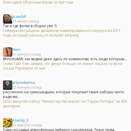
благодаря облачным играм за три года
scandall
15 минут назад
Так и где фотки в сборке уже ?)
Геймеры восхищены дизайном лимитированного корпуса из 2011
года, который наконец-то получит апгрейд
Vinni
51 минуту назад
@VortexMW, как видим даже здесь по комментам, есть люди которым...
Глава Take-Two заявил, что диски больше не имеют смысла на фоне
отказа PlayStation от них
artyomkarma
52 минуты назад
рассчитано на сумасшедших, которые покупают такие наборы чисто
ради ми...
LEGO выпустит набор "Министерство магии" из "Гарри Поттера" за 450
долларов
Anatoly_3
52 минуты назад
Один из самых атмосферных эмбиент саундтреков, Трент прям