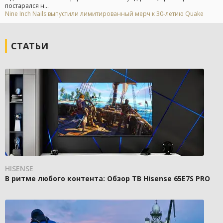
постарался н...
Nine Inch Nails выпустили лимитированный мерч к 30-летию Quake
СТАТЬИ
HISENSE
В ритме любого контента: Обзор ТВ Hisense 65E7S PRO