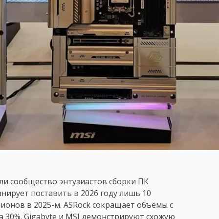
ли сообщество энтузиастов сборки ПК
анирует поставить в 2026 году лишь 10
ионов в 2025-м. ASRock сокращает объёмы с
на 30%. Gigabyte и MSI демонстрируют схожую