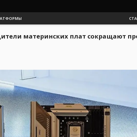
АТФОРМЫ
СТ
одители материнских плат сокращают п