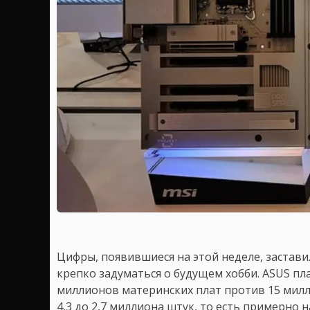
Цифры, появившиеся на этой неделе, застави
крепко задуматься о будущем хобби. ASUS пл
миллионов материнских плат против 15 милл
4,3 до 2,7 миллиона штук, то есть примерно 