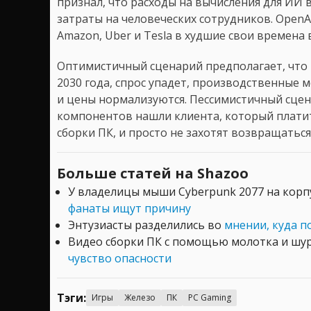
признал, что расходы на вычисления для ИИ
затраты на человеческих сотрудников. OpenA
Amazon, Uber и Tesla в худшие свои времена 
Оптимистичный сценарий предполагает, что
2030 года, спрос упадет, производственные 
и цены нормализуются. Пессимистичный сцен
компонентов нашли клиента, который платит
сборки ПК, и просто не захотят возвращатьс
Больше статей на Shazoo
У владелицы мыши Cyberpunk 2077 на корп
фанаты ищут причину
Энтузиасты разделились во
мнении, куда по
Видео сборки ПК с помощью молотка и шу
чувство опасности
Тэги:
Игры
Железо
ПК
PC Gaming