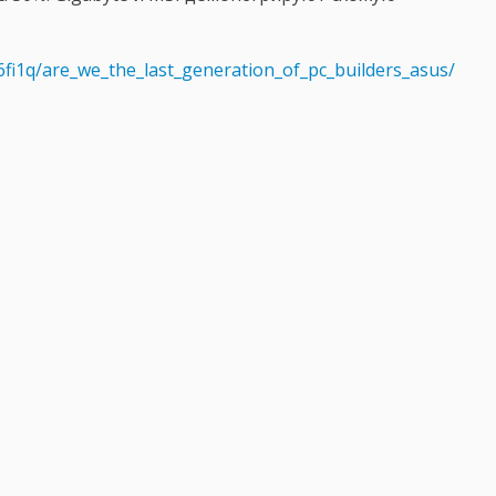
fi1q/are_we_the_last_generation_of_pc_builders_asus/