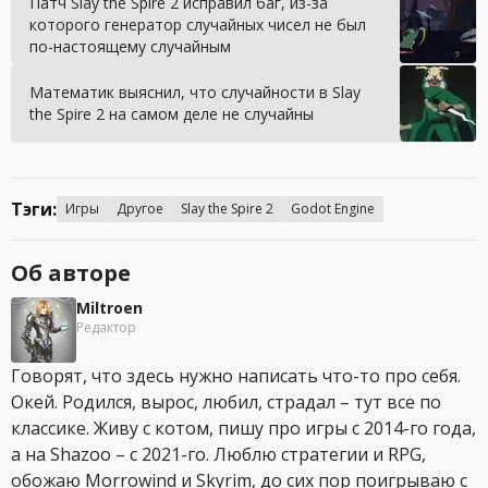
Патч Slay the Spire 2 исправил баг, из-за
которого генератор случайных чисел не был
по-настоящему случайным
Математик выяснил, что случайности в Slay
the Spire 2 на самом деле не случайны
Тэги:
Игры
Другое
Slay the Spire 2
Godot Engine
Об авторе
Miltroen
Редактор
Говорят, что здесь нужно написать что-то про себя.
Окей. Родился, вырос, любил, страдал – тут все по
классике. Живу с котом, пишу про игры с 2014-го года,
а на Shazoo – с 2021-го. Люблю стратегии и RPG,
обожаю Morrowind и Skyrim, до сих пор поигрываю с