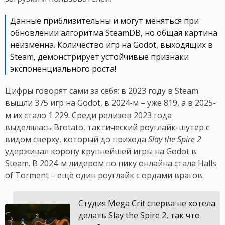
Данные приблизительны и могут меняться при
обновлении алгоритма SteamDB, но общая картина
неизменна. Количество игр на Godot, выходящих в
Steam, демонстрирует устойчивые признаки
экспоненциального роста!
Цифры говорят сами за себя: в 2023 году в Steam
вышли 375 игр на Godot, в 2024-м – уже 819, а в 2025-
м их стало 1 229. Среди релизов 2023 года
выделялась Brotato, тактический роуглайк-шутер с
видом сверху, который до прихода
Slay the Spire 2
удерживал корону крупнейшей игры на Godot в
Steam. В 2024-м лидером по пику онлайна стала Halls
of Torment – ещё один роуглайк с ордами врагов.
Студия Mega Crit сперва не хотела
делать Slay the Spire 2, так что