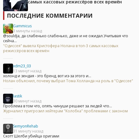
самых кассовых режиссёров всех времён
ПОСЛЕДНИЕ КОММЕНТАРИИ
Gammicus
3 минуты назад
@souldja, да слабенько слабенько, даже и не ожидал.Учитывая что
сейча...
"Одиссея" вывела Кристофера Нолана в топ-3 самых кассовых
режиссёров всех времён
xdm23_03
13 минут назад
холонд и зендая - это бренд, вот из-за этого и...
Нолан объяснил, почему выбрал Тома Холланда на роль в "Одиссее"
lastik
30 минут назад
Проблема в том что, опять чинуши решают за людей что...
Журналист пригрозил хейтерам "Колобка" проблемами с законом
SemyonRehab
31 минуту назад
Скотт Шелби убийца оригами