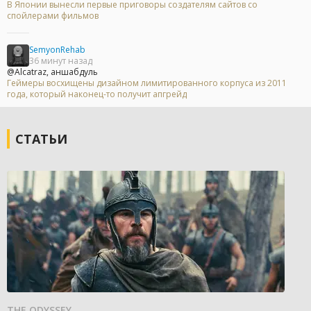
В Японии вынесли первые приговоры создателям сайтов со
спойлерами фильмов
SemyonRehab
36 минут назад
@Alcatraz, аншабдуль
Геймеры восхищены дизайном лимитированного корпуса из 2011
года, который наконец-то получит апгрейд
СТАТЬИ
THE ODYSSEY