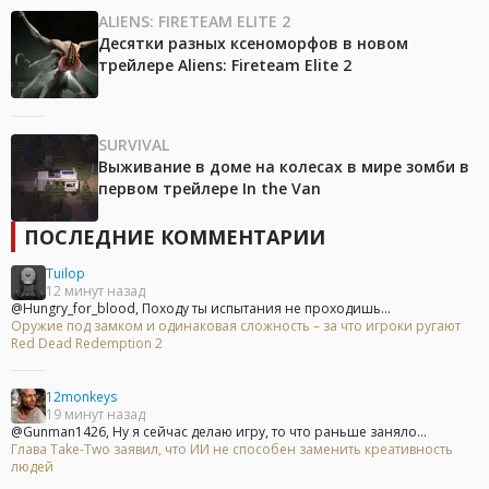
ALIENS: FIRETEAM ELITE 2
Десятки разных ксеноморфов в новом
трейлере Aliens: Fireteam Elite 2
SURVIVAL
Выживание в доме на колесах в мире зомби в
первом трейлере In the Van
ПОСЛЕДНИЕ КОММЕНТАРИИ
Tuilop
12 минут назад
@Hungry_for_blood, Походу ты испытания не проходишь...
Оружие под замком и одинаковая сложность – за что игроки ругают
Red Dead Redemption 2
12monkeys
19 минут назад
@Gunman1426, Ну я сейчас делаю игру, то что раньше заняло...
Глава Take-Two заявил, что ИИ не способен заменить креативность
людей