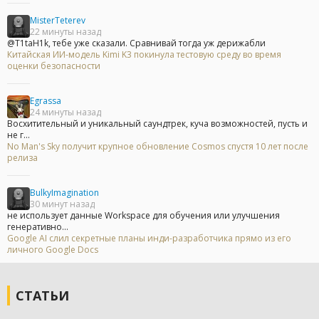
MisterTeterev
22 минуты назад
@T1taH1k, тебе уже сказали. Сравнивай тогда уж дерижабли
Китайская ИИ-модель Kimi K3 покинула тестовую среду во время
оценки безопасности
Egrassa
24 минуты назад
Восхитительный и уникальный саундтрек, куча возможностей, пусть и
не г...
No Man's Sky получит крупное обновление Cosmos спустя 10 лет после
релиза
BulkyImagination
30 минут назад
не использует данные Workspace для обучения или улучшения
генеративно...
Google AI слил секретные планы инди-разработчика прямо из его
личного Google Docs
СТАТЬИ