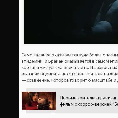
Само задание оказывается куда более опасны
эпидемии, и Брайан оказывается в самом эпи
картина уже успела впечатлить. На закрытых
высокие оценки, а некоторые зрители назва
— сравнение, которое говорит о масштабе и
Первые зрители экранизации
фильм с хоррор-версией "Б