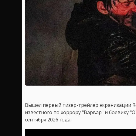
Вышел первый тизер-трейлер экранизации Resi
известного по хоррору "Варвар" и боевику "О
сентября 2026 года.