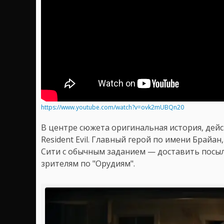
https://www.youtube.com/watch?v=ovk2mUBQn20
В центре сюжета оригинальная история, дей
Resident Evil. Главный герой по имени Брайа
Сити с обычным заданием — доставить посыл
зрителям по "Орудиям".