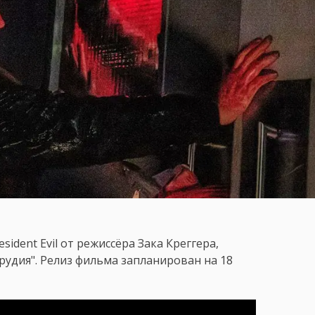
dent Evil от режиссёра Зака Креггера,
рудия". Релиз фильма запланирован на 18