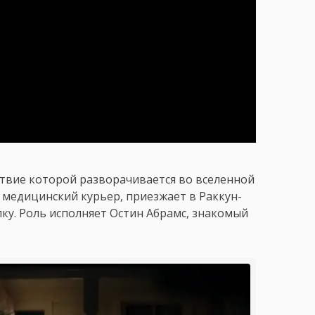
ствие которой разворачивается во вселенной
н, медицинский курьер, приезжает в Раккун-
ку. Роль исполняет Остин Абрамс, знакомый