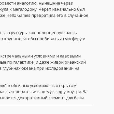
провести аналогию, нынешние черви
акула к мегалодону. Череп изначально был
зже Hello Games превратила его в случайное
егаструктуры как полноценную часть
но крупные, чтобы пробивать атмосферу и
 экстремальными условиями и лавовыми
ые по галактике, и даже живой океанский
в глубинах океана при исследовании на
оля" в обычных условиях – в открытом
асть черепа к светящемуся ядру внутри. За
рывается декоративный элемент для базы.