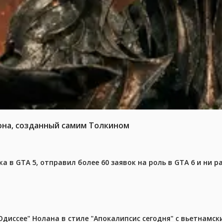
она, созданный самим Толкином
 в GTA 5, отправил более 60 заявок на роль в GTA 6 и ни р
диссее" Нолана в стиле "Апокалипсис сегодня" с вьетнамс