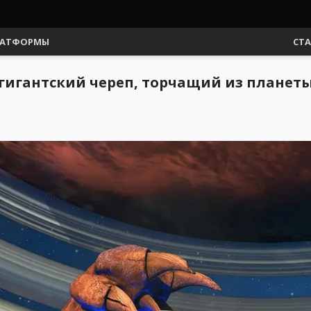
АТФОРМЫ
СТ
 гигантский череп, торчащий из планет