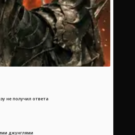
азу не получил ответа
кими джунглями