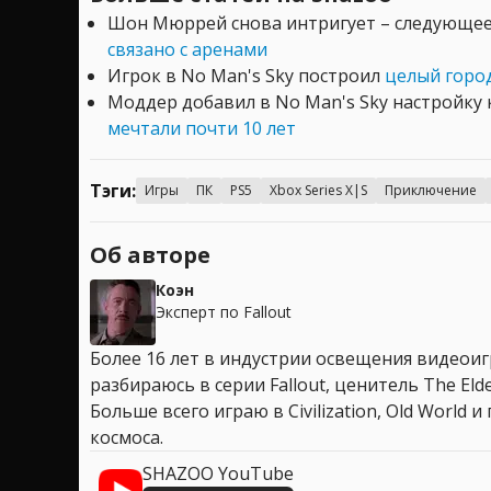
Шон Мюррей снова интригует – следующе
связано с аренами
Игрок в No Man's Sky построил
целый горо
Моддер добавил в No Man's Sky настройку
мечтали почти 10 лет
Тэги:
Игры
ПК
PS5
Xbox Series X|S
Приключение
Об авторе
Коэн
Эксперт по Fallout
Более 16 лет в индустрии освещения видеоигр
разбираюсь в серии Fallout, ценитель The Elder
Больше всего играю в Civilization, Old World
космоса.
SHAZOO YouTube