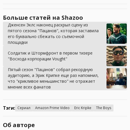
Больше статей на Shazoo
Дженсен Эклс наконец раскрыл сцену из
пятого сезона "Пацанов", которая заставила
его буквально сбежать со съёмочной
площадки
Солдатик и Штормфронт в первом тизере
"Восхода корпорации Vought"
Пятый сезон "Пацанов" собрал рекордную
аудиторию, а Эрик Крипке еще раз напомнил,
что "крикливое меньшинство" не отражает
мнение всех фанатов
Тэги:
Сериал
Amazon Prime Video
Eric Kripke
The Boys
Об авторе