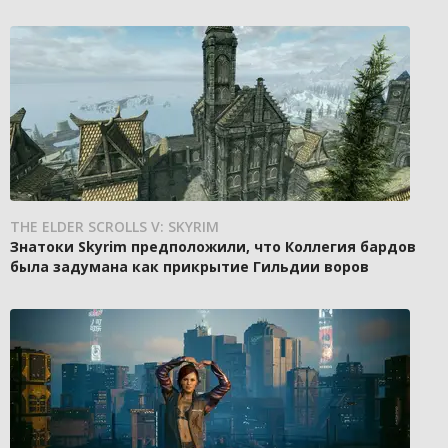
THE ELDER SCROLLS V: SKYRIM
Знатоки Skyrim предположили, что Коллегия бардов
была задумана как прикрытие Гильдии воров