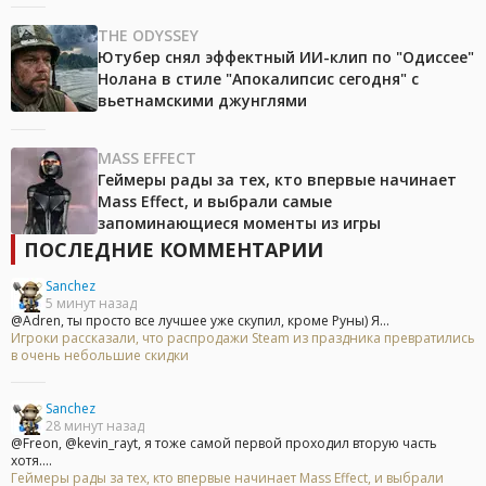
THE ODYSSEY
Ютубер снял эффектный ИИ-клип по "Одиссее"
Нолана в стиле "Апокалипсис сегодня" с
вьетнамскими джунглями
MASS EFFECT
Геймеры рады за тех, кто впервые начинает
Mass Effect, и выбрали самые
запоминающиеся моменты из игры
ПОСЛЕДНИЕ КОММЕНТАРИИ
Sanchez
5 минут назад
@Adren, ты просто все лучшее уже скупил, кроме Руны) Я...
Игроки рассказали, что распродажи Steam из праздника превратились
в очень небольшие скидки
Sanchez
28 минут назад
@Freon, @kevin_rayt, я тоже самой первой проходил вторую часть
хотя....
Геймеры рады за тех, кто впервые начинает Mass Effect, и выбрали