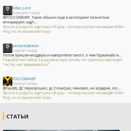
Elden_Lord
4 минуты назад
@POCCOMAXEP, Такие обычно ещё и эксплоринг полностью
игнорируют, идут...
Ярость и радость идут рука об руку – почему игроки ненавидят Elden
Ring, но не выключают игру
persuresdiction
5 минут назад
Потом пришли моддеры и наворотили такого, о чем Пуркипайл и...
Разработчик Fallout 3 рад ремастеру потому что оригинал выглядел
"не так, как задумывалось"
POCCOMAXEP
6 минут назад
@Faust8, ДС перепрошел, дс 2 поиграл, пинокио, но елдарик, это...
Ярость и радость идут рука об руку – почему игроки ненавидят Elden
Ring, но не выключают игру
СТАТЬИ