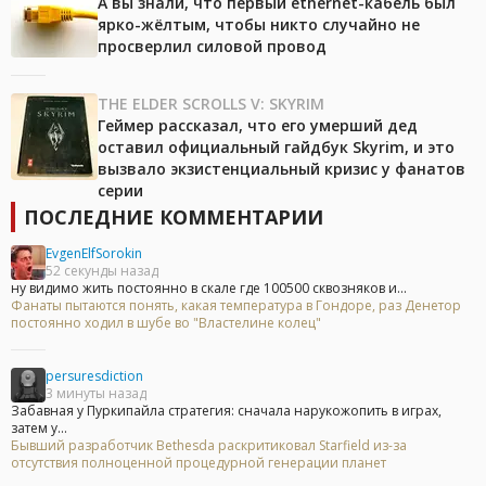
А вы знали, что первый ethernet-кабель был
ярко-жёлтым, чтобы никто случайно не
просверлил силовой провод
THE ELDER SCROLLS V: SKYRIM
Геймер рассказал, что его умерший дед
оставил официальный гайдбук Skyrim, и это
вызвало экзистенциальный кризис у фанатов
серии
ПОСЛЕДНИЕ КОММЕНТАРИИ
EvgenElfSorokin
52 секунды назад
ну видимо жить постоянно в скале где 100500 сквозняков и...
Фанаты пытаются понять, какая температура в Гондоре, раз Денетор
постоянно ходил в шубе во "Властелине колец"
persuresdiction
3 минуты назад
Забавная у Пуркипайла стратегия: сначала нарукожопить в играх,
затем у...
Бывший разработчик Bethesda раскритиковал Starfield из-за
отсутствия полноценной процедурной генерации планет