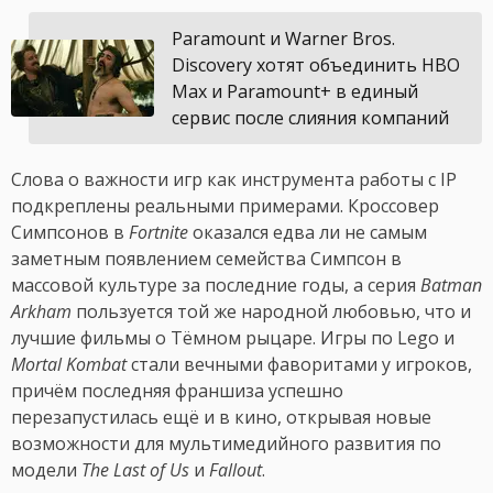
Paramount и Warner Bros.
Discovery хотят объединить HBO
Max и Paramount+ в единый
сервис после слияния компаний
Слова о важности игр как инструмента работы с IP
подкреплены реальными примерами. Кроссовер
Симпсонов в
Fortnite
оказался едва ли не самым
заметным появлением семейства Симпсон в
массовой культуре за последние годы, а серия
Batman
Arkham
пользуется той же народной любовью, что и
лучшие фильмы о Тёмном рыцаре. Игры по Lego и
Mortal Kombat
стали вечными фаворитами у игроков,
причём последняя франшиза успешно
перезапустилась ещё и в кино, открывая новые
возможности для мультимедийного развития по
модели
The Last of Us
и
Fallout
.