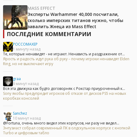
MASS EFFECT
Эксперты Warhammer 40,000 посчитали,
сколько имперских титанов нужно, чтобы
завалить Жнеца из Mass Effect
ПОСЛЕДНИЕ КОММЕНТАРИИ
POCCOMAXEP
1 минуту назад
Те, которые ненавидят - не играют. Ненависть и раздражение от...
Ярость и радость идут рука об руку – почему игроки ненавидят Elden
Ring, но не выключают игру
graa
9 минут назад
Вся эта движуха как будто договорняк с Рокстар приуроченный к...
Sony якобы предупредит игроков об отказе от дисков PS5 на новых
коробках консолей
Sanchez
10 минут назад
@Fortuna, очень много видел этих корпусов, ни разу не видел...
Энтузиаст собрал современный ПК в олдскульном корпусе с кнопкой
Turbo и цифровым табло