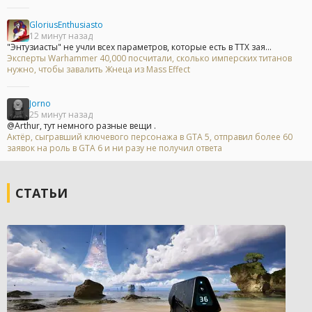
GloriusEnthusiasto
12 минут назад
"Энтузиасты" не учли всех параметров, которые есть в ТТХ зая...
Эксперты Warhammer 40,000 посчитали, сколько имперских титанов
нужно, чтобы завалить Жнеца из Mass Effect
Jorno
25 минут назад
@Arthur, тут немного разные вещи .
Актёр, сыгравший ключевого персонажа в GTA 5, отправил более 60
заявок на роль в GTA 6 и ни разу не получил ответа
СТАТЬИ