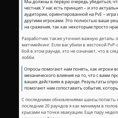
Мы должны в первую очередь убедиться, ч
честная. У нас есть принцип – и это актуа
аудитории, ориентированной на PvE – игра н
другими игроками. Это полностью ваше реш
на сражения, так как некоторым просто нрав
Разработчик также уточнил важную деталь: о
матчмейкинг. Если вас убили в жестокой PvP-
бой в этом раунде, это не означает, что в с
лобби.
Опросы помогают нам понять, как игроки в
механического влияния на то, что с вами п
ваших действиях в раунде. Результаты опр
помогают нам сопоставить события, которы
С последними обновлениями шансы попасть н
последние 20 раундов я как минимум в полов
крысами на точки эвакуации. Еще пару недель