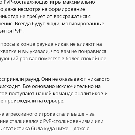
то PvP-составляющая игры максимально
льно даже несмотря на формирование
икогда не требует от вас сражаться с
ение. Всегда будут люди, мотивированные
ится PvP".
просы в конце раунда никак не влияют на
схватке и вы указали, что вам не понравился
ледующий раз вас поместят в более спокойное
осприняли раунд. Они не оказывают никакого
роисходит. Все основано исключительно на
осов поступают нашей команде аналитиков и
е происходили на сервере.
а агрессивного игрока стали выше – за
ине сталкивался с PvP-столкновениями или
 статистика была куда ниже – даже с