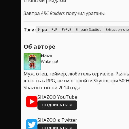
ночными рейдами.
Завтра
ARC Raiders
получил ураганы.
Тэги:
Игры
PvP
PvPvE
Embark Studios
Extraction-sh
Об авторе
Илья
Wake up!
Муж, отец, геймер, любитель сериалов. Рья
юность в RPG, не смог пройти Skyrim при 500+
Shazoo с осени 2014 года
SHAZOO YouTube
ПОДПИСАТЬСЯ
SHAZOO в Twitter
ПОДПИСАТЬСЯ