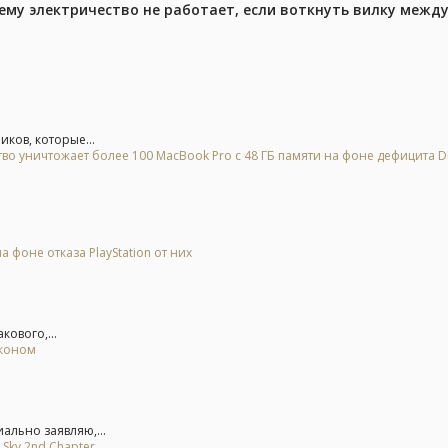
ему электричество не работает, если воткнуть вилку межд
иков, которые...
тво уничтожает более 100 MacBook Pro с 48 ГБ памяти на фоне дефицита 
 фоне отказа PlayStation от них
кового,...
аконом
ально заявляю,...
 Sky 2nd Chapter