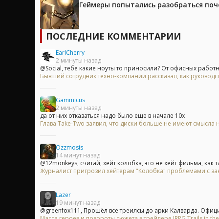
Геймеры попытались разобраться поч
ПОСЛЕДНИЕ КОММЕНТАРИИ
EarlCherry
2 минуты назад
@Social, тебе какие ноуты то приносили? От офисных работн
Бывший сотрудник техно-компании рассказал, как руководс
Gammicus
2 минуты назад
да от них отказаться надо было еще в начале 10х
Глава Take-Two заявил, что диски больше не имеют смысла на
Ozzmosis
14 минут назад
@12monkeys, считай, хейт колобка, это не хейт фильма, как та
Журналист пригрозил хейтерам "Колобка" проблемами с з
Lazer
19 минут назад
@greenfox111, Прошёл все треилсы до арки Калварда. Офици
Масса героев и повороты сюжета в трейлере JRPG Trails in the