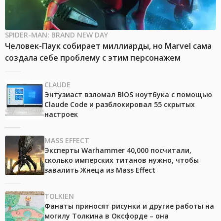
SPIDER-MAN: BRAND NEW DAY
Человек-Паук собирает миллиарды, но Marvel сама
создала себе проблему с этим персонажем
CLAUDE
Энтузиаст взломал BIOS ноутбука с помощью
Claude Code и разблокировал 55 скрытых
настроек
MASS EFFECT
Эксперты Warhammer 40,000 посчитали,
сколько имперских титанов нужно, чтобы
завалить Жнеца из Mass Effect
TOLKIEN
Фанаты приносят рисунки и другие работы на
могилу Толкина в Оксфорде – она