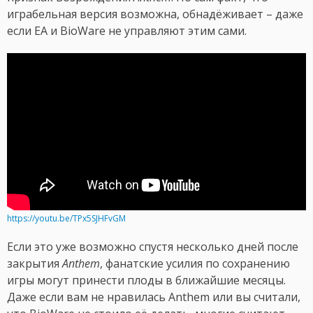
играбельная версия возможна, обнадёживает – даже
если EA и BioWare не управляют этим сами.
https://youtu.be/TPx5SJHFvGM
Если это уже возможно спустя несколько дней после
закрытия
Anthem
, фанатские усилия по сохранению
игры могут принести плоды в ближайшие месяцы.
Даже если вам не нравилась Anthem или вы считали,