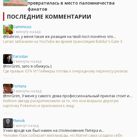
превратилась в место паломничества
фанатов
ПОСЛЕДНИЕ КОММЕНТАРИИ
Gammicus
1 минуту назад
@Bahron, у меня такая же реакция на твой пост.понятно что...
Larian забанили на YouTube во время трансляции Baldur's Gate 3
YarosIav
3 минуты назад
@mrGrim, зато я обижусь:)
Где превью GTA VI? Геймеры готовы к очередному переносу релиза
Fortuna
3 минуты назад
@mrGrim, У меня у самого дома профессиональный принтак стоит и...
Кейпоп-звезду раскритиковали за то, что она вскрыла дорогую
карточку Pokemon и приложила к лицу
Ytenok
5 минут назад
У них вроде как был намек на столкновение Питера и...
Человек-Паук собирает миллиарды, но Marvel сама создала себе