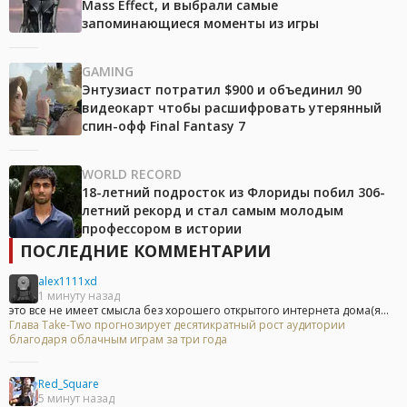
Mass Effect, и выбрали самые
запоминающиеся моменты из игры
GAMING
Энтузиаст потратил $900 и объединил 90
видеокарт чтобы расшифровать утерянный
спин-офф Final Fantasy 7
WORLD RECORD
18-летний подросток из Флориды побил 306-
летний рекорд и стал самым молодым
профессором в истории
ПОСЛЕДНИЕ КОММЕНТАРИИ
alex1111xd
1 минуту назад
это все не имеет смысла без хорошего открытого интернета дома(я...
Глава Take-Two прогнозирует десятикратный рост аудитории
благодаря облачным играм за три года
Red_Square
5 минут назад