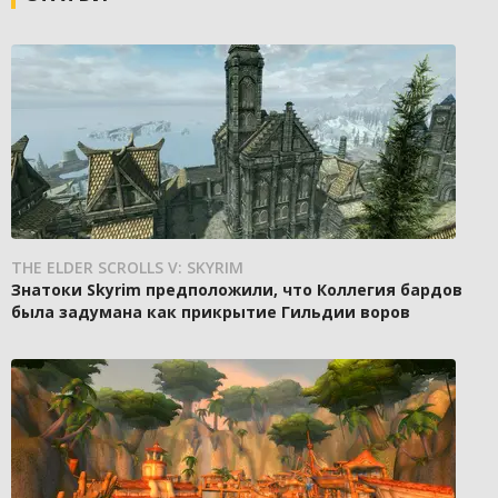
THE ELDER SCROLLS V: SKYRIM
Знатоки Skyrim предположили, что Коллегия бардов
была задумана как прикрытие Гильдии воров