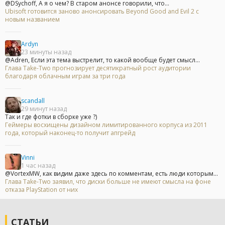
@DSychoff, А я о чем? В старом анонсе говорили, что...
Ubisoft готовится заново анонсировать Beyond Good and Evil 2 с
новым названием
Ardyn
23 минуты назад
@Adren, Если эта тема выстрелит, то какой вообще будет смысл...
Глава Take-Two прогнозирует десятикратный рост аудитории
благодаря облачным играм за три года
scandall
29 минут назад
Так и где фотки в сборке уже ?)
Геймеры восхищены дизайном лимитированного корпуса из 2011
года, который наконец-то получит апгрейд
Vinni
1 час назад
@VortexMW, как видим даже здесь по комментам, есть люди которым...
Глава Take-Two заявил, что диски больше не имеют смысла на фоне
отказа PlayStation от них
СТАТЬИ