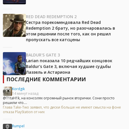
RED DEAD REDEMPTION 2
Сестра порекомендовала Red Dead
Redemption 2 брату, но разочаровалась в
этом решении после того, как он решил
пропускать все катсцены
BALDUR'S GATE 3
Larian показала 10 редчайших концовок
Baldur's Gate 3, включая худшие судьбы
Лаэзель и Астариона
ПОСЛЕДНИЕ КОММЕНТАРИИ
Kordgik
14 минут назад
@T1taH1k, на консолях огромный рынок вторички. Сони просто
решили что....
Глава Take-Two заявил, что диски больше не имеют смысла на фоне
отказа PlayStation от них
Rumpel