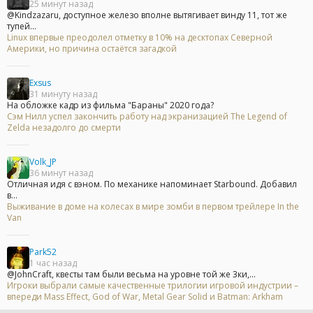
25 минут назад
@Kindzazaru, доступное железо вполне вытягивает винду 11, тот же
тупей...
Linux впервые преодолел отметку в 10% на десктопах Северной
Америки, но причина остаётся загадкой
Exsus
31 минуту назад
На обложке кадр из фильма "Бараны" 2020 года?
Сэм Нилл успел закончить работу над экранизацией The Legend of
Zelda незадолго до смерти
Volk_JP
36 минут назад
Отличная идя с вэном. По механике напоминает Starbound. Добавил
в...
Выживание в доме на колесах в мире зомби в первом трейлере In the
Van
Park52
1 час назад
@JohnCraft, квесты там были весьма на уровне той же 3ки,...
Игроки выбрали самые качественные трилогии игровой индустрии –
впереди Mass Effect, God of War, Metal Gear Solid и Batman: Arkham