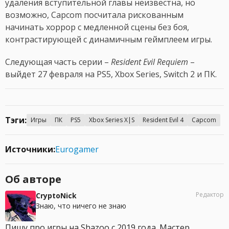
удаления вступительной главы неизвестна, но
возможно, Capcom посчитала рискованным
начинать хоррор с медленной сцены без боя,
контрастирующей с динамичным геймплеем игры.
Следующая часть серии –
Resident Evil Requiem
–
выйдет 27 февраля на PS5, Xbox Series, Switch 2 и ПК.
Тэги:
Игры
ПК
PS5
Xbox Series X|S
Resident Evil 4
Capcom
Источники:
Eurogamer
Об авторе
Редактор
CryptoNick
Знаю, что ничего не знаю
Пишу про игры на Shazoo с 2019 года. Мастер