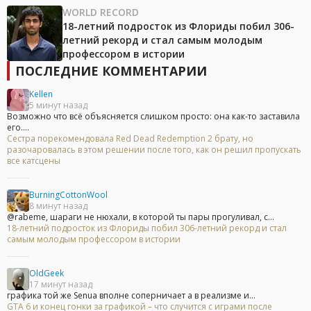
WORLD RECORD
18-летний подросток из Флориды побил 306-
летний рекорд и стал самым молодым
профессором в истории
ПОСЛЕДНИЕ КОММЕНТАРИИ
Kellen
5 минут назад
Возможно что всё объясняется слишком просто: она как-то заставила
его....
Сестра порекомендовала Red Dead Redemption 2 брату, но
разочаровалась в этом решении после того, как он решил пропускать
все катсцены
BurningCottonWool
8 минут назад
@rabeme, шараги не нюхали, в которой ты пары прогуливал, с...
18-летний подросток из Флориды побил 306-летний рекорд и стал
самым молодым профессором в истории
OldGeek
17 минут назад
графика той же Senua вполне соперничает а в реализме и...
GTA 6 и конец гонки за графикой – что случится с играми после