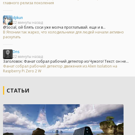
главного релиза поколения
djikun
22 минуты назад
@Social, ой блять соси уже молча проглатывай. еще и в...
В Японии так жарко, что холодильники для людей начали активно
раскупать
Dns
22 минуты назад
Заголовок: Фанат собрал рабочий детектор из Чужого! Текст: он не...
Фанат собрал рабочий детектор движения из Alien Isolation на
Raspberry Pi Zero 2 W
СТАТЬИ