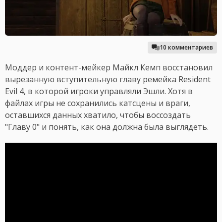
10 комментариев
Моддер и контент-мейкер Майкл Кемп восстановил
вырезанную вступительную главу ремейка Resident
Evil 4, в которой игроки управляли Эшли. Хотя в
файлах игры не сохранились катсцены и враги,
оставшихся данных хватило, чтобы воссоздать
"Главу 0" и понять, как она должна была выглядеть.