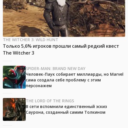
THE WITCHER 3: WILD HUNT
Только 5,6% игроков прошли самый редкий квест
The Witcher 3
SPIDER-MAN: BRAND NEW DAY
Человек-Паук собирает миллиарды, но Marvel
сама создала себе проблему с этим
персонажем
THE LORD OF THE RINGS
В сети вспомнили единственный эскиз
Саурона, созданный самим Толкином