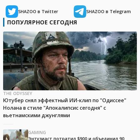
SHAZOO в Twitter
SHAZOO в Telegram
ПОПУЛЯРНОЕ СЕГОДНЯ
THE ODYSSEY
Ютубер снял эффектный ИИ-клип по "Одиссее"
Нолана в стиле "Апокалипсис сегодня" с
вьетнамскими джунглями
GAMING
Энтузиаст потратил $900 и объединил 90