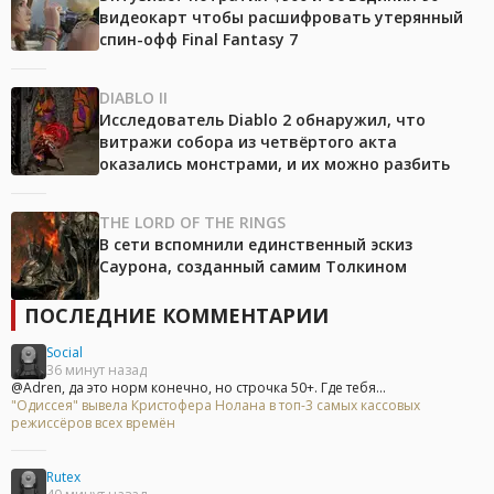
видеокарт чтобы расшифровать утерянный
спин-офф Final Fantasy 7
DIABLO II
Исследователь Diablo 2 обнаружил, что
витражи собора из четвёртого акта
оказались монстрами, и их можно разбить
THE LORD OF THE RINGS
В сети вспомнили единственный эскиз
Саурона, созданный самим Толкином
ПОСЛЕДНИЕ КОММЕНТАРИИ
Social
36 минут назад
@Adren, да это норм конечно, но строчка 50+. Где тебя...
"Одиссея" вывела Кристофера Нолана в топ-3 самых кассовых
режиссёров всех времён
Rutex