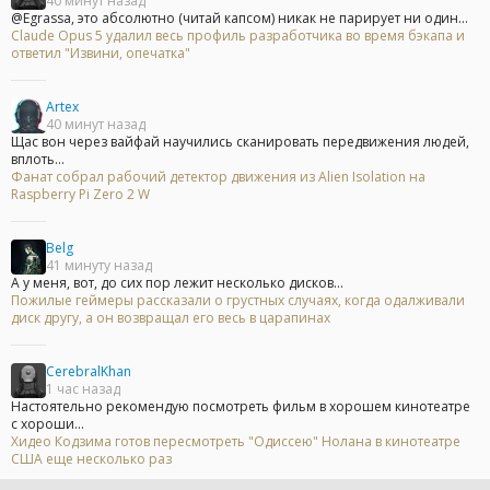
40 минут назад
@Egrassa, это абсолютно (читай капсом) никак не парирует ни один...
Claude Opus 5 удалил весь профиль разработчика во время бэкапа и
ответил "Извини, опечатка"
Artex
40 минут назад
Щас вон через вайфай научились сканировать передвижения людей,
вплоть...
Фанат собрал рабочий детектор движения из Alien Isolation на
Raspberry Pi Zero 2 W
Belg
41 минуту назад
А у меня, вот, до сих пор лежит несколько дисков...
Пожилые геймеры рассказали о грустных случаях, когда одалживали
диск другу, а он возвращал его весь в царапинах
CerebralKhan
1 час назад
Настоятельно рекомендую посмотреть фильм в хорошем кинотеатре
с хороши...
Хидео Кодзима готов пересмотреть "Одиссею" Нолана в кинотеатре
США еще несколько раз