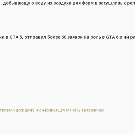
у, добывающую воду из воздуха для ферм в засушливых рег
 в GTA 5, отправил более 60 заявок на роль в GTA 6 и ни р
..
живали диск другу, а он возвращал его весь в царапинах