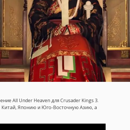
ние All Under Heaven для Crusader Kings 3.
 Китай, Японию и Юго-Восточную Азию, а