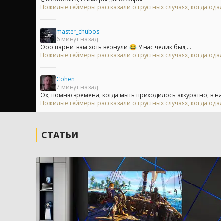
Пожилые геймеры рассказали о грустных случаях, когда одал
master_chubos
6 минут назад
Ооо парни, вам хоть вернули 😂 У нас челик был,...
Пожилые геймеры рассказали о грустных случаях, когда одал
Cohen
7 минут назад
Ох, помню времена, когда мыть приходилось аккуратно, в на
Пожилые геймеры рассказали о грустных случаях, когда одал
СТАТЬИ