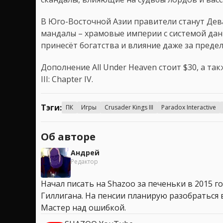
В Юго-Восточной Азии правители станут Де
мандалы – храмовые империи с системой дан
принесёт богатства и влияние даже за предел
Дополнение All Under Heaven стоит $30, а та
III: Chapter IV.
Тэги:
ПК
Игры
Crusader Kings III
Paradox Interactive
Об авторе
Андрей
Редактор
Начал писать на Shazoo за печеньки в 2015 го
Гиллигана. На пенсии планирую разобраться в
Мастер над ошибкой.