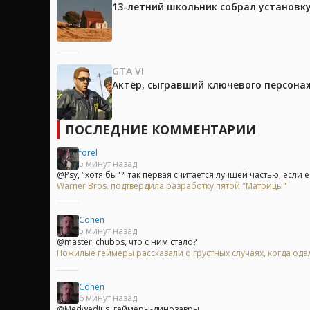
13-летний школьник собрал установк
GTA VI
Актёр, сыгравший ключевого персонажа
ПОСЛЕДНИЕ КОММЕНТАРИИ
forel
5 минут назад
@Psy, "хотя бы"?! так первая считается лучшей частью, если е.
Warner Bros. подтвердила разработку пятой "Матрицы"
Cohen
5 минут назад
@master_chubos, что с ним стало?
Пожилые геймеры рассказали о грустных случаях, когда одал
Cohen
6 минут назад
@Medwedius, геймеры-динозавры