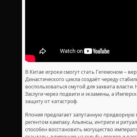
В Китае игроки смогут стать Гегемоном – ве
Династического цикла создаёт череду стабил
воспользоваться смутой для захвата власти.
Заслуги через подвиги и экзамены, а Имперс
защиту от катастроф.
Япония предлагает запутанную придворную п
регентом кампаку. Альянсы, интриги и ритуал
способен восстановить могущество император
скандалы, влияющие на судьбы лордов и васс