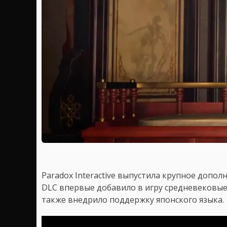
Paradox Interactive выпустила крупное дополне
DLC впервые добавило в игру средневековые
также внедрило поддержку японского языка.