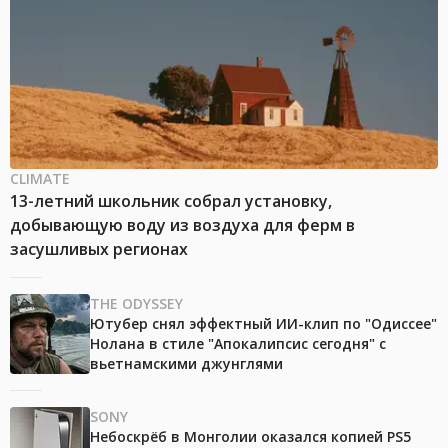
CLIMATE
13-летний школьник собрал установку,
добывающую воду из воздуха для ферм в
засушливых регионах
THE ODYSSEY
Ютубер снял эффектный ИИ-клип по "Одиссее"
Нолана в стиле "Апокалипсис сегодня" с
вьетнамскими джунглями
SONY
Небоскрёб в Монголии оказался копией PS5