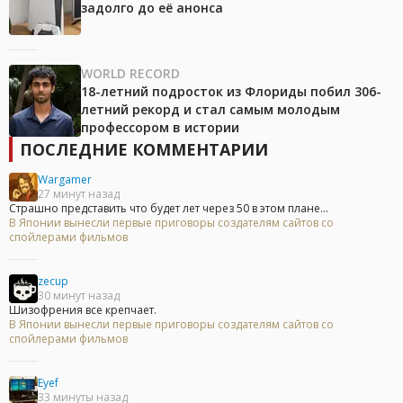
задолго до её анонса
WORLD RECORD
18-летний подросток из Флориды побил 306-
летний рекорд и стал самым молодым
профессором в истории
ПОСЛЕДНИЕ КОММЕНТАРИИ
Wargamer
27 минут назад
Страшно представить что будет лет через 50 в этом плане...
В Японии вынесли первые приговоры создателям сайтов со
спойлерами фильмов
zecup
30 минут назад
Шизофрения все крепчает.
В Японии вынесли первые приговоры создателям сайтов со
спойлерами фильмов
Eyef
33 минуты назад