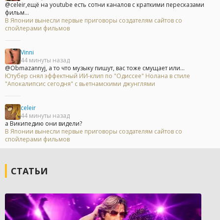
@celeir,ещё на youtube есть сотни каналов с краткими пересказами
фильм...
В Японии вынесли первые приговоры создателям сайтов со
спойлерами фильмов
Vinni
44 минуты назад
@Obmazannyj, а то что музыку пишут, вас тоже смущает или...
Ютубер снял эффектный ИИ-клип по "Одиссее" Нолана в стиле
"Апокалипсис сегодня" с вьетнамскими джунглями
celeir
44 минуты назад
а Википедию они видели?
В Японии вынесли первые приговоры создателям сайтов со
спойлерами фильмов
СТАТЬИ