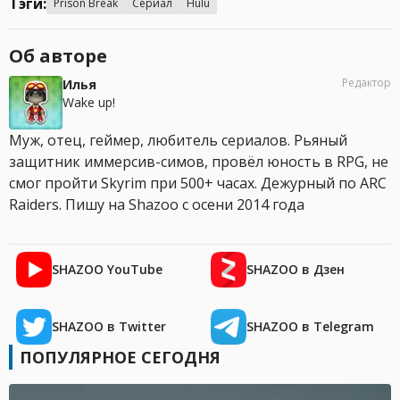
Тэги:
Prison Break
Сериал
Hulu
Об авторе
Редактор
Илья
Wake up!
Муж, отец, геймер, любитель сериалов. Рьяный
защитник иммерсив-симов, провёл юность в RPG, не
смог пройти Skyrim при 500+ часах. Дежурный по ARC
Raiders. Пишу на Shazoo с осени 2014 года
SHAZOO YouTube
SHAZOO в Дзен
SHAZOO в Twitter
SHAZOO в Telegram
ПОПУЛЯРНОЕ СЕГОДНЯ