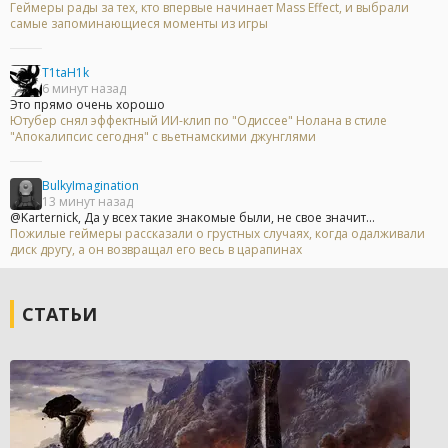
Геймеры рады за тех, кто впервые начинает Mass Effect, и выбрали
самые запоминающиеся моменты из игры
T1taH1k
6 минут назад
Это прямо очень хорошо
Ютубер снял эффектный ИИ-клип по "Одиссее" Нолана в стиле
"Апокалипсис сегодня" с вьетнамскими джунглями
BulkyImagination
13 минут назад
@Karternick, Да у всех такие знакомые были, не свое значит...
Пожилые геймеры рассказали о грустных случаях, когда одалживали
диск другу, а он возвращал его весь в царапинах
СТАТЬИ