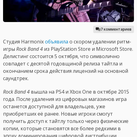
7 комментариев
Студия Harmonix
объявила
о скором удалении ритм-
игры
Rock Band 4
из PlayStation Store и Microsoft Store.
Делистинг состоится 5 октября, что символично
совпадет с десятой годовщиной релиза тайтла и
окончанием срока действия лицензий на основной
саундтрек.
Rock Band 4
вышла на PS4 и Xbox One в октябре 2015
года. После удаления из цифровых магазинов игра
останется доступной для владельцев, уже
приобретших её ранее. Новые игроки смогут
получить доступ к тайтлу только через физические
копии, которые становятся все более редкими в
эпоху доминирования цифровой дистрибуции.