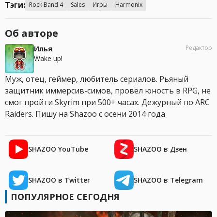
Тэги:
Rock Band 4
Sales
Игры
Harmonix
Об авторе
Редактор
Илья
Wake up!
Муж, отец, геймер, любитель сериалов. Рьяный
защитник иммерсив-симов, провёл юность в RPG, не
смог пройти Skyrim при 500+ часах. Дежурный по ARC
Raiders. Пишу на Shazoo с осени 2014 года
SHAZOO YouTube
SHAZOO в Дзен
SHAZOO в Twitter
SHAZOO в Telegram
ПОПУЛЯРНОЕ СЕГОДНЯ