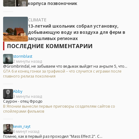
корпуса позвоночник
CLIMATE
13-летний школьник собрал установку,
добывающую воду из воздуха для ферм в
засушливых регионах
ПОСЛЕДНИЕ КОММЕНТАРИИ
stormblast
2 минуты назад
@Grombrindal, не забываем что ведьмак выйдет на анрыле 5, что...
GTA 6 и конец гонки за графикой – что случится с играми после
главного релиза поколения
Abby
3 минуты назад
Саурон - отец Фродо
В Японии вынесли первые приговоры создателям сайтов со
спойлерами фильмов
kevin_rayt
6 минут назад
Помню, как в первый раз проходил "Mass Effect 2". С...