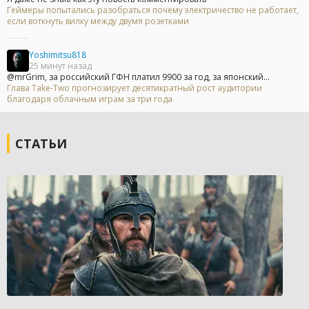
Геймеры попытались разобраться почему электричество не работает,
если воткнуть вилку между двумя розетками
Yoshimitsu818
25 минут назад
@mrGrim, за российский ГФН платил 9900 за год, за японский...
Глава Take-Two прогнозирует десятикратный рост аудитории
благодаря облачным играм за три года
СТАТЬИ