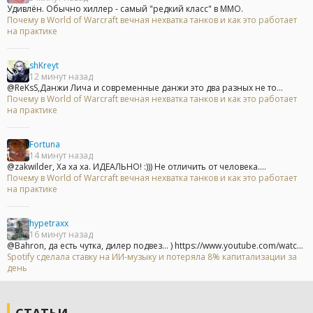
Удивлён. Обычно хиллер - самый "редкий класс" в ММО.
Почему в World of Warcraft вечная нехватка танков и как это работает
на практике
shKreyt
12 минут назад
@ReKsS,Данжи Лича и современные данжи это два разных не то...
Почему в World of Warcraft вечная нехватка танков и как это работает
на практике
Fortuna
14 минут назад
@zakwilder, Ха ха ха. ИДЕАЛЬНО! :))) Не отличить от человека....
Почему в World of Warcraft вечная нехватка танков и как это работает
на практике
hypetraxx
16 минут назад
@Bahron, да есть чутка, дилер подвез... ) https://www.youtube.com/watc...
Spotify сделала ставку на ИИ-музыку и потеряла 8% капитализации за
день