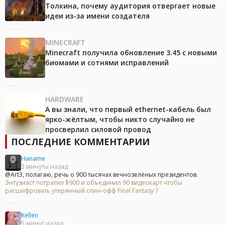
Толкина, почему аудитория отвергает новые
идеи из-за имени создателя
MINECRAFT
Minecraft получила обновление 3.45 с новыми
биомами и сотнями исправлений
HARDWARE
А вы знали, что первый ethernet-кабель был
ярко-жёлтым, чтобы никто случайно не
просверлил силовой провод
ПОСЛЕДНИЕ КОММЕНТАРИИ
Haname
3 минуты назад
@Art3, полагаю, речь о 900 тысячах вечнозелёных президентов.
Энтузиаст потратил $900 и объединил 90 видеокарт чтобы
расшифровать утерянный спин-офф Final Fantasy 7
Kellen
5 минут назад