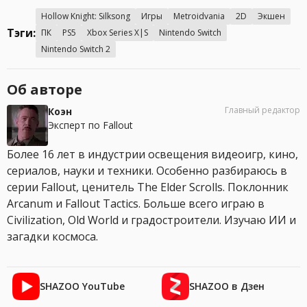
Hollow Knight: Silksong
Игры
Metroidvania
2D
Экшен
Тэги:
ПК
PS5
Xbox Series X|S
Nintendo Switch
Nintendo Switch 2
Об авторе
Главный редактор
Коэн
Эксперт по Fallout
Более 16 лет в индустрии освещения видеоигр, кино,
сериалов, науки и техники. Особенно разбираюсь в
серии Fallout, ценитель The Elder Scrolls. Поклонник
Arcanum и Fallout Tactics. Больше всего играю в
Civilization, Old World и градостроители. Изучаю ИИ и
загадки космоса.
SHAZOO YouTube
SHAZOO в Дзен