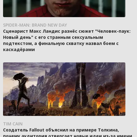
SPIDER-MAN: BRAND NEW DAY
Сценарист Макс Ландис разнёс сюжет "Человек-паук:
Новый день" с его странным сексуальным
подтекстом, а финальную схватку назвал боем с
каскадёрами
TIM CAIN
Создатель Fallout объяснил на примере Толкина,
почему аудитория отвергает новые идеи из-за имени