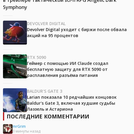
в трейлере тактической sci-fi RPG Angelic Dark
Symphony
DEVOLVER DIGITAL
Devolver Digital уходит с биржи после обвала
акций на 95 процентов
RTX 5090
Геймер с помощью ИИ Claude создал
бесплатную защиту для RTX 5090 от
расплавления разъёма питания
BALDUR'S GATE 3
Larian показала 10 редчайших концовок
Baldur's Gate 3, включая худшие судьбы
Лаэзель и Астариона
ПОСЛЕДНИЕ КОММЕНТАРИИ
mrGrim
3 минуты назад