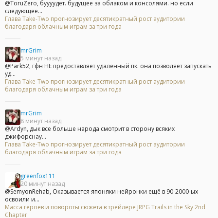
@ToruZero, буууудет. будущее за облаком и консолями. но если
следующее...
Глава Take-Two прогнозирует десятикратный рост аудитории
благодаря облачным играм за три года
mrGrim
5 минут назад
@Park52, гфн НЕ предоставляет удаленный пк. она позволяет запускать
уд...
Глава Take-Two прогнозирует десятикратный рост аудитории
благодаря облачным играм за три года
mrGrim
8 минут назад
@Ardyn, дык все больше народа смотрит в сторону всяких
джифорснау...
Глава Take-Two прогнозирует десятикратный рост аудитории
благодаря облачным играм за три года
greenfox111
20 минут назад
@SemyonRehab, Оказывается японяки нейронки ещё в 90-2000-ых
освоили и...
Масса героев и повороты сюжета в трейлере JRPG Trails in the Sky 2nd
Chapter