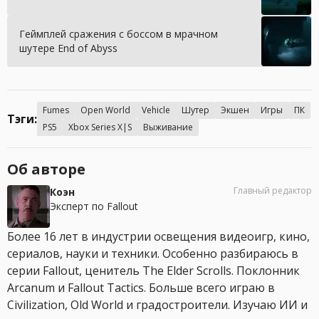
Геймплей сражения с боссом в мрачном
шутере End of Abyss
Fumes
Open World
Vehicle
Шутер
Экшен
Игры
ПК
Тэги:
PS5
Xbox Series X|S
Выживание
Об авторе
Главный редактор
Коэн
Эксперт по Fallout
Более 16 лет в индустрии освещения видеоигр, кино,
сериалов, науки и техники. Особенно разбираюсь в
серии Fallout, ценитель The Elder Scrolls. Поклонник
Arcanum и Fallout Tactics. Больше всего играю в
Civilization, Old World и градостроители. Изучаю ИИ и