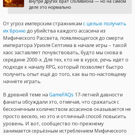
внутри других Врат Обливиона — но на самом
деле это нормально
От угроз имперским стражникам
с целью получить
их броню
до убийства каждого ассасина из
Мифического Рассвета, появляющегося до смерти
императора Уриэля Септима в начале игры – такой
хаос заставляет почувствовать, будто мы снова в
середине 2000-х. Для тех, кто не в курсе, речь идёт о
подходе к началу RPG, который позволяет быстро
получить опыт ещё до того, как вы по-настоящему
начнёте играть.
В древней теме на
GameFAQs
17-летней давности
фанаты обсуждали это, отмечая, что сражаться с
бесконечным количеством ассасинов оказывается не
просто весело, но это и отличный способ повысить
уровень. И вот, сообщество по-прежнему
занимается серьёзным истреблением Мифического