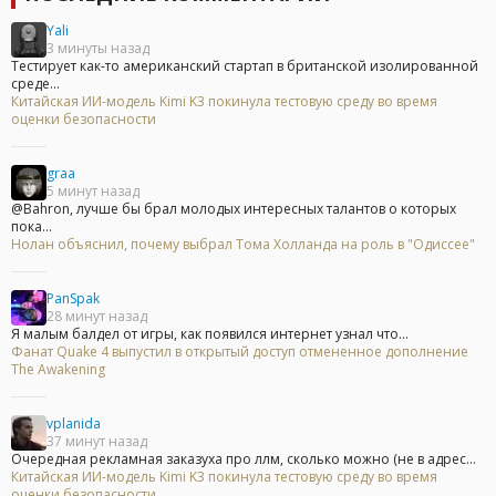
Yali
3 минуты назад
Тестирует как-то американский стартап в британской изолированной
среде...
Китайская ИИ-модель Kimi K3 покинула тестовую среду во время
оценки безопасности
graa
5 минут назад
@Bahron, лучше бы брал молодых интересных талантов о которых
пока...
Нолан объяснил, почему выбрал Тома Холланда на роль в "Одиссее"
PanSpak
28 минут назад
Я малым балдел от игры, как появился интернет узнал что...
Фанат Quake 4 выпустил в открытый доступ отмененное дополнение
The Awakening
vplanida
37 минут назад
Очередная рекламная заказуха про ллм, сколько можно (не в адрес...
Китайская ИИ-модель Kimi K3 покинула тестовую среду во время
оценки безопасности