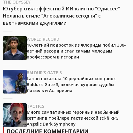
THE ODYSSEY
Ютубер снял эффектный ИИ-клип по "Одиссее"
Нолана в стиле "Апокалипсис сегодня" с
вьетнамскими джунглями
WORLD RECORD
18-летний подросток из Флориды побил 306-
летний рекорд и стал самым молодым
профессором в истории
BALDUR'S GATE 3
Larian показала 10 редчайших концовок
Baldur's Gate 3, включая худшие судьбы
Лаэзель и Астариона
TACTICS
Много симпатичных героинь и необычный
сеттинг в трейлере тактической sci-fi RPG
Angelic Dark Symphony
ПОСЛЕДНИЕ КОММЕНТАРИИ