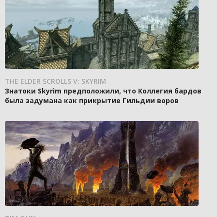
THE ELDER SCROLLS V: SKYRIM
Знатоки Skyrim предположили, что Коллегия бардов
была задумана как прикрытие Гильдии воров