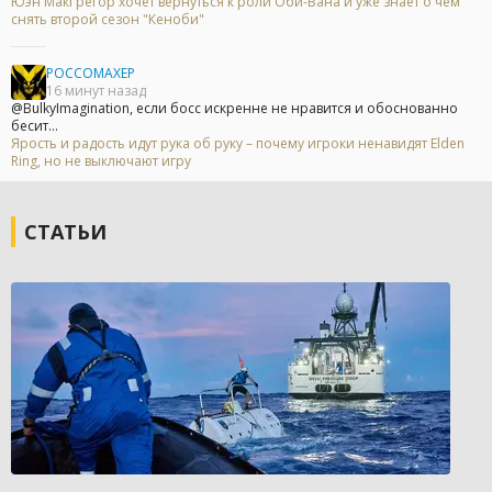
Юэн МакГрегор хочет вернуться к роли Оби-Вана и уже знает о чём
снять второй сезон "Кеноби"
POCCOMAXEP
16 минут назад
@BulkyImagination, если босс искренне не нравится и обоснованно
бесит...
Ярость и радость идут рука об руку – почему игроки ненавидят Elden
Ring, но не выключают игру
СТАТЬИ