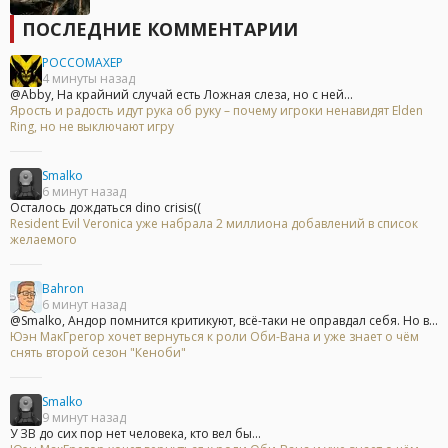
ПОСЛЕДНИЕ КОММЕНТАРИИ
POCCOMAXEP
4 минуты назад
@Abby, На крайний случай есть Ложная слеза, но с ней...
Ярость и радость идут рука об руку – почему игроки ненавидят Elden
Ring, но не выключают игру
Smalko
6 минут назад
Осталось дождаться dino crisis((
Resident Evil Veronica уже набрала 2 миллиона добавлений в список
желаемого
Bahron
6 минут назад
@Smalko, Андор помнится критикуют, всё-таки не оправдал себя. Но в...
Юэн МакГрегор хочет вернуться к роли Оби-Вана и уже знает о чём
снять второй сезон "Кеноби"
Smalko
9 минут назад
У ЗВ до сих пор нет человека, кто вел бы...