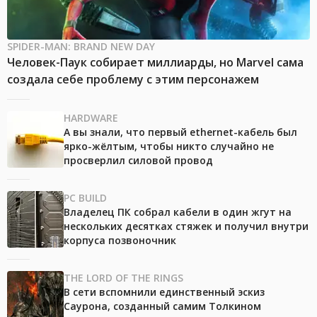
SPIDER-MAN: BRAND NEW DAY
Человек-Паук собирает миллиарды, но Marvel сама
создала себе проблему с этим персонажем
HARDWARE
А вы знали, что первый ethernet-кабель был
ярко-жёлтым, чтобы никто случайно не
просверлил силовой провод
PC BUILD
Владелец ПК собрал кабели в один жгут на
нескольких десятках стяжек и получил внутри
корпуса позвоночник
THE LORD OF THE RINGS
В сети вспомнили единственный эскиз
Саурона, созданный самим Толкином