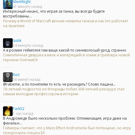
SilentNight
41 минуту назад
Интересный нюанс, что играя за танка, вы всегда будете
востребованы...
Почему в World of Warcraft вечная нехватка танков и как это работает
на практике
lastik
54 минуты назад
А в ролике геймплея там ваще какой-то синеволосый урод, странно
Симпатичная девушка в мехе и матерящийся хомяк в трейлере новой
героини Overwatch
Ruiz
56 минут назад
@rabeme, а по понятиям то есть че раскидать? Слово пацана...
18-летний подросток из Флориды побил 306-летний рекорд и стал
самым молодым профессором в истории
Park52
1 час назад
В Андромеде было несколько проблем: Оптимизация, игра даже на
финальн...
Геймеры считают, что у Mass Effect Andromeda был потенциал, но игру
похоронила спешка EA