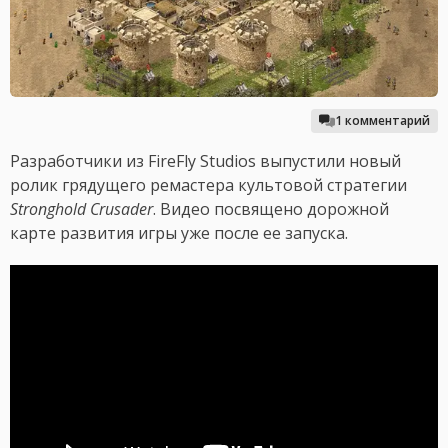
1 комментарий
Разработчики из FireFly Studios выпустили новый
ролик грядущего ремастера культовой стратегии
Stronghold Crusader
. Видео посвящено дорожной
карте развития игры уже после ее запуска.