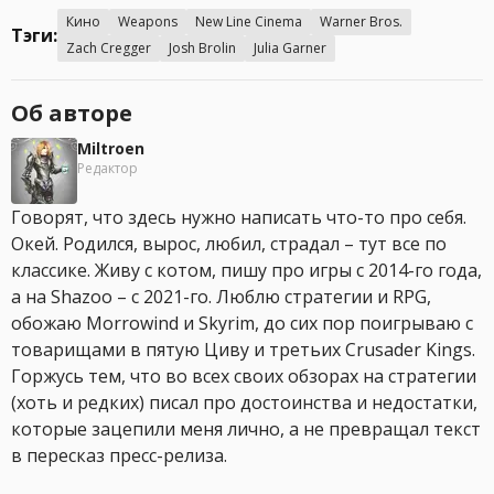
Кино
Weapons
New Line Cinema
Warner Bros.
Тэги:
Zach Cregger
Josh Brolin
Julia Garner
Об авторе
Miltroen
Редактор
Говорят, что здесь нужно написать что-то про себя.
Окей. Родился, вырос, любил, страдал – тут все по
классике. Живу с котом, пишу про игры с 2014-го года,
а на Shazoo – с 2021-го. Люблю стратегии и RPG,
обожаю Morrowind и Skyrim, до сих пор поигрываю с
товарищами в пятую Циву и третьих Crusader Kings.
Горжусь тем, что во всех своих обзорах на стратегии
(хоть и редких) писал про достоинства и недостатки,
которые зацепили меня лично, а не превращал текст
в пересказ пресс-релиза.