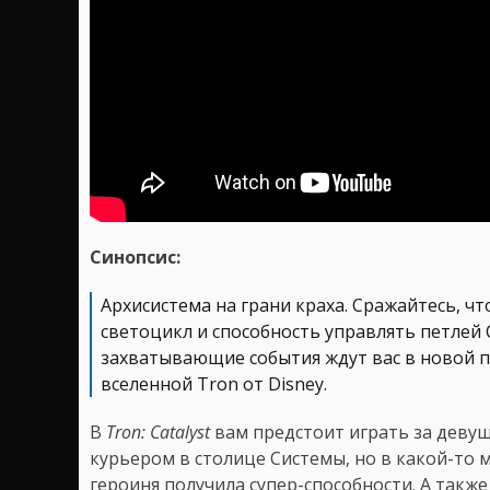
Синопсис:
Архисистема на грани краха. Сражайтесь, чт
светоцикл и способность управлять петлей
захватывающие события ждут вас в новой 
вселенной Tron от Disney.
В
Tron: Catalyst
вам предстоит играть за девуш
курьером в столице Системы, но в какой-то 
героиня получила супер-способности. А также