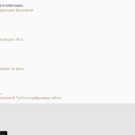
и классных...
следующим фильмом
и выше Ultra
зации за день
..
 кнопкой Turbo и цифровым табло