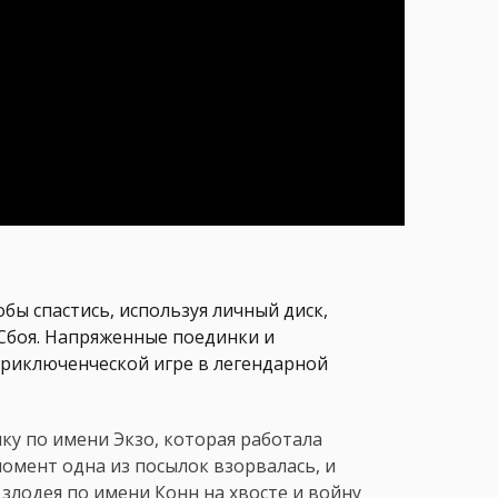
обы спастись, используя личный диск,
 Сбоя. Напряженные поединки и
приключенческой игре в легендарной
ку по имени Экзо, которая работала
момент одна из посылок взорвалась, и
 злодея по имени Конн на хвосте и войну