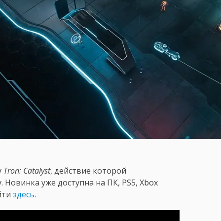
у
Tron: Catalyst
, действие которой
. Новинка уже доступна на ПК, PS5, Xbox
айти
здесь
.