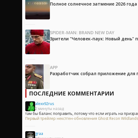
Полное солнечное затмение 2026 года
SPIDER-MAN: BRAND NEW DAY
Зрители "Человек-паук: Новый день"
APP
Разработчик собрал приложение для 
ПОСЛЕДНИЕ КОММЕНТАРИИ
alexx92rus
2 минуты назад
там бы баланс поправить, потому что если играть на призраке
Первый трейлер некстген-обновления Ghost Recon Wildlands
graa