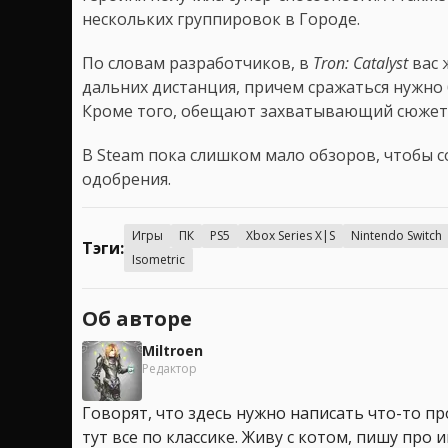
нескольких группировок в Городе.
По словам разработчиков, в
Tron: Catalyst
вас 
дальних дистанция, причем сражаться нужно 
Кроме того, обещают захватывающий сюжет
В Steam пока слишком мало обзоров, чтобы 
одобрения.
Игры
ПК
PS5
Xbox Series X|S
Nintendo Switch
Тэги:
Isometric
Об авторе
Miltroen
Редактор
Говорят, что здесь нужно написать что-то про
тут все по классике. Живу с котом, пишу про иг