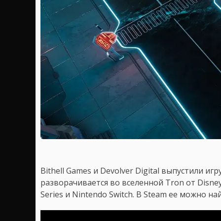
Bithell Games и Devolver Digital выпустили игр
разворачивается во вселенной Tron от Disney
Series и Nintendo Switch. В Steam ее можно н