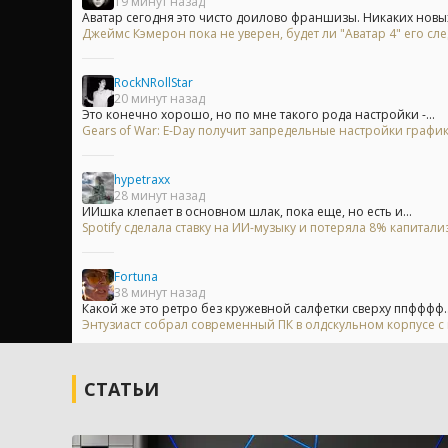
19 минут назад
Аватар сегодня это чисто доилово франшизы. Никаких новых 
Джеймс Кэмерон пока не уверен, будет ли "Аватар 4" его 
RockNRollStar
20 минут назад
Это конечно хорошо, но по мне такого рода настройки -...
Gears of War: E-Day получит запредельные настройки график
hypetraxx
28 минут назад
ИИшка клепает в основном шлак, пока еще, но есть и...
Spotify сделала ставку на ИИ-музыку и потеряла 8% капитали
Fortuna
38 минут назад
Какой же это ретро без кружевной салфетки сверху ппфффф..
Энтузиаст собрал современный ПК в олдскульном корпусе с
СТАТЬИ