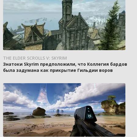
THE ELDER SCROLLS V: SKYRIM
Знатоки Skyrim предположили, что Коллегия бардов
была задумана как прикрытие Гильдии воров