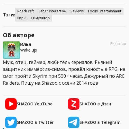
RoadCraft
Saber Interactive
Reviews
Focus Entertainment
Тэги:
Игры
Симулятор
Об авторе
Редактор
Илья
Wake up!
Муж, отец, геймер, любитель сериалов. Рьяный
защитник иммерсив-симов, провёл юность в RPG, не
смог пройти Skyrim при 500+ часах. Дежурный по ARC
Raiders. Пишу на Shazoo с осени 2014 года
SHAZOO YouTube
SHAZOO в Дзен
SHAZOO в Twitter
SHAZOO в Telegram