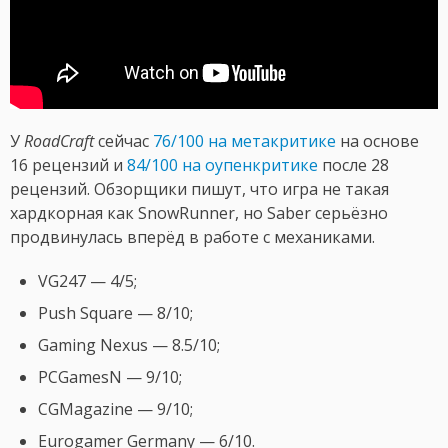
У
RoadCraft
сейчас
76/100 на метакритике
на основе
16 рецензий и
84/100 на оупенкритике
после 28
рецензий. Обзорщики пишут, что игра не такая
хардкорная как SnowRunner, но Saber серьёзно
продвинулась вперёд в работе с механиками.
VG247 — 4/5;
Push Square — 8/10;
Gaming Nexus — 8.5/10;
PCGamesN — 9/10;
CGMagazine — 9/10;
Eurogamer Germany — 6/10.