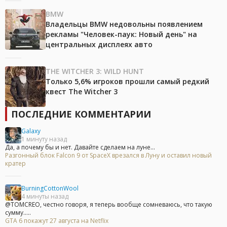
BMW
Владельцы BMW недовольны появлением
рекламы "Человек-паук: Новый день" на
центральных дисплеях авто
THE WITCHER 3: WILD HUNT
Только 5,6% игроков прошли самый редкий
квест The Witcher 3
ПОСЛЕДНИЕ КОММЕНТАРИИ
Galaxy
1 минуту назад
Да, а почему бы и нет. Давайте сделаем на луне...
Разгонный блок Falcon 9 от SpaceX врезался в Луну и оставил новый
кратер
BurningCottonWool
4 минуты назад
@TOMCREO, честно говоря, я теперь вообще сомневаюсь, что такую
сумму.....
GTA 6 покажут 27 августа на Netflix